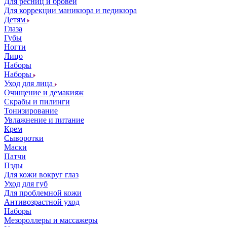
Для ресниц и бровей
Для коррекции маникюра и педикюра
Детям
Глаза
Губы
Ногти
Лицо
Наборы
Наборы
Уход для лица
Очищение и демакияж
Скрабы и пилинги
Тонизирование
Увлажнение и питание
Крем
Сыворотки
Маски
Патчи
Пэды
Для кожи вокруг глаз
Уход для губ
Для проблемной кожи
Антивозрастной уход
Наборы
Мезороллеры и массажеры