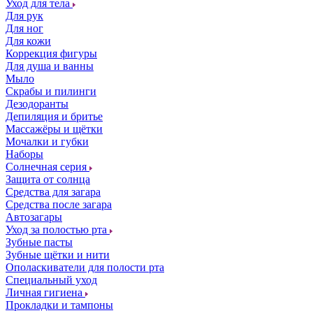
Уход для тела
Для рук
Для ног
Для кожи
Коррекция фигуры
Для душа и ванны
Мыло
Скрабы и пилинги
Дезодоранты
Депиляция и бритье
Массажёры и щётки
Мочалки и губки
Наборы
Солнечная серия
Защита от солнца
Средства для загара
Средства после загара
Автозагары
Уход за полостью рта
Зубные пасты
Зубные щётки и нити
Ополаскиватели для полости рта
Специальный уход
Личная гигиена
Прокладки и тампоны