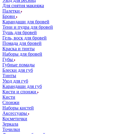
Уход для ресниц
Для снятия макияжа
Палетки
Брови
Карандаши для бровей
Тени и пудра для бровей
Тушь для бровей
Гель, воск для бровей
Помада для бровей
Краска и тинты
Наборы для бровей
Губы
Губные помады
Блески для губ
Тинты
Уход для губ
Карандаши для губ
Кисти и спонжи
Кисти
Спонжи
Наборы кистей
Аксессуары
Косметички
Зеркала
Точилки