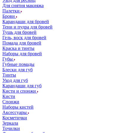
Уход для ресниц
Для снятия макияжа
Палетки
Брови
Карандаши для бровей
Тени и пудра для бровей
Тушь для бровей
Гель, воск для бровей
Помада для бровей
Краска и тинты
Наборы для бровей
Губы
Губные помады
Блески для губ
Тинты
Уход для губ
Карандаши для губ
Кисти и спонжи
Кисти
Спонжи
Наборы кистей
Аксессуары
Косметички
Зеркала
Точилки