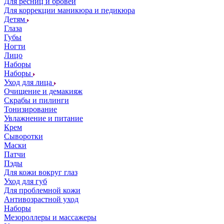
Для ресниц и бровей
Для коррекции маникюра и педикюра
Детям
Глаза
Губы
Ногти
Лицо
Наборы
Наборы
Уход для лица
Очищение и демакияж
Скрабы и пилинги
Тонизирование
Увлажнение и питание
Крем
Сыворотки
Маски
Патчи
Пэды
Для кожи вокруг глаз
Уход для губ
Для проблемной кожи
Антивозрастной уход
Наборы
Мезороллеры и массажеры