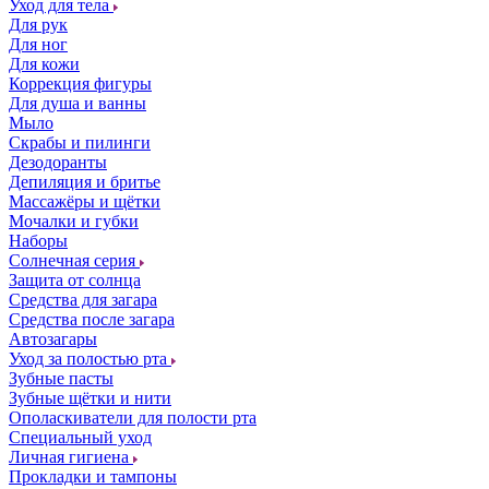
Уход для тела
Для рук
Для ног
Для кожи
Коррекция фигуры
Для душа и ванны
Мыло
Скрабы и пилинги
Дезодоранты
Депиляция и бритье
Массажёры и щётки
Мочалки и губки
Наборы
Солнечная серия
Защита от солнца
Средства для загара
Средства после загара
Автозагары
Уход за полостью рта
Зубные пасты
Зубные щётки и нити
Ополаскиватели для полости рта
Специальный уход
Личная гигиена
Прокладки и тампоны