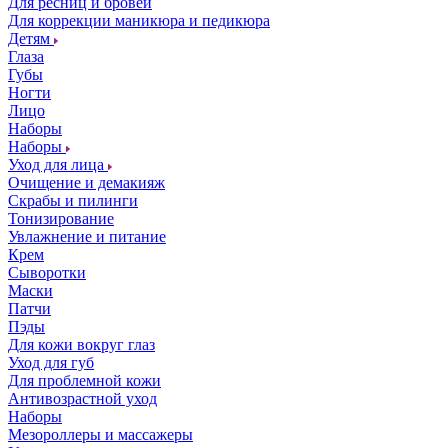
Для ресниц и бровей
Для коррекции маникюра и педикюра
Детям
Глаза
Губы
Ногти
Лицо
Наборы
Наборы
Уход для лица
Очищение и демакияж
Скрабы и пилинги
Тонизирование
Увлажнение и питание
Крем
Сыворотки
Маски
Патчи
Пэды
Для кожи вокруг глаз
Уход для губ
Для проблемной кожи
Антивозрастной уход
Наборы
Мезороллеры и массажеры