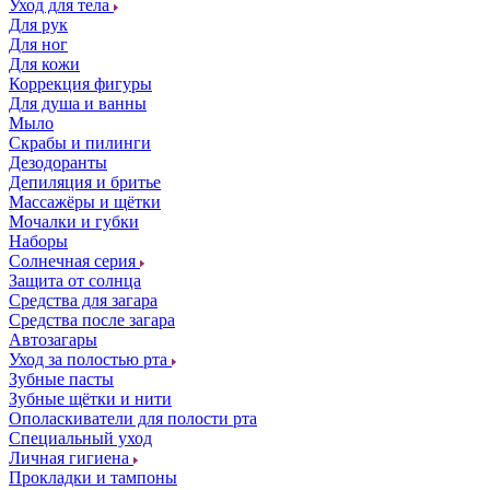
Уход для тела
Для рук
Для ног
Для кожи
Коррекция фигуры
Для душа и ванны
Мыло
Скрабы и пилинги
Дезодоранты
Депиляция и бритье
Массажёры и щётки
Мочалки и губки
Наборы
Солнечная серия
Защита от солнца
Средства для загара
Средства после загара
Автозагары
Уход за полостью рта
Зубные пасты
Зубные щётки и нити
Ополаскиватели для полости рта
Специальный уход
Личная гигиена
Прокладки и тампоны