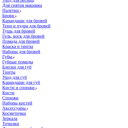
Уход для ресниц
Для снятия макияжа
Палетки
Брови
Карандаши для бровей
Тени и пудра для бровей
Тушь для бровей
Гель, воск для бровей
Помада для бровей
Краска и тинты
Наборы для бровей
Губы
Губные помады
Блески для губ
Тинты
Уход для губ
Карандаши для губ
Кисти и спонжи
Кисти
Спонжи
Наборы кистей
Аксессуары
Косметички
Зеркала
Точилки