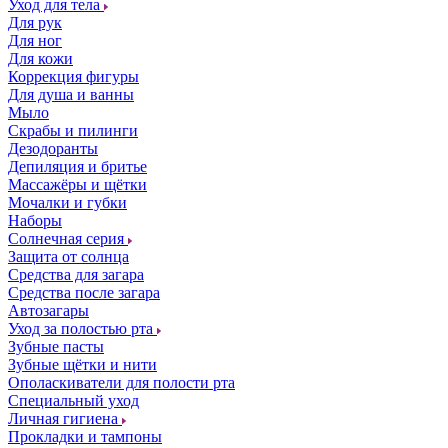
Уход для тела
Для рук
Для ног
Для кожи
Коррекция фигуры
Для душа и ванны
Мыло
Скрабы и пилинги
Дезодоранты
Депиляция и бритье
Массажёры и щётки
Мочалки и губки
Наборы
Солнечная серия
Защита от солнца
Средства для загара
Средства после загара
Автозагары
Уход за полостью рта
Зубные пасты
Зубные щётки и нити
Ополаскиватели для полости рта
Специальный уход
Личная гигиена
Прокладки и тампоны