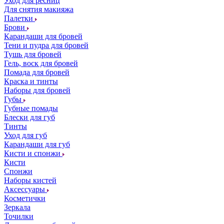
Уход для ресниц
Для снятия макияжа
Палетки
Брови
Карандаши для бровей
Тени и пудра для бровей
Тушь для бровей
Гель, воск для бровей
Помада для бровей
Краска и тинты
Наборы для бровей
Губы
Губные помады
Блески для губ
Тинты
Уход для губ
Карандаши для губ
Кисти и спонжи
Кисти
Спонжи
Наборы кистей
Аксессуары
Косметички
Зеркала
Точилки