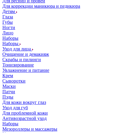
Для ресниц и бровей
Для коррекции маникюра и педикюра
Детям
Глаза
Губы
Ногти
Лицо
Наборы
Наборы
Уход для лица
Очищение и демакияж
Скрабы и пилинги
Тонизирование
Увлажнение и питание
Крем
Сыворотки
Маски
Патчи
Пэды
Для кожи вокруг глаз
Уход для губ
Для проблемной кожи
Антивозрастной уход
Наборы
Мезороллеры и массажеры