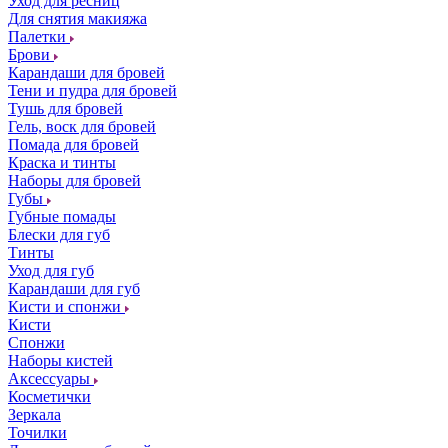
Уход для ресниц
Для снятия макияжа
Палетки
Брови
Карандаши для бровей
Тени и пудра для бровей
Тушь для бровей
Гель, воск для бровей
Помада для бровей
Краска и тинты
Наборы для бровей
Губы
Губные помады
Блески для губ
Тинты
Уход для губ
Карандаши для губ
Кисти и спонжи
Кисти
Спонжи
Наборы кистей
Аксессуары
Косметички
Зеркала
Точилки