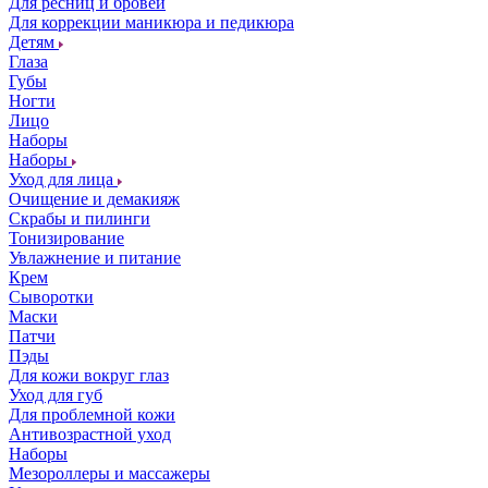
Для ресниц и бровей
Для коррекции маникюра и педикюра
Детям
Глаза
Губы
Ногти
Лицо
Наборы
Наборы
Уход для лица
Очищение и демакияж
Скрабы и пилинги
Тонизирование
Увлажнение и питание
Крем
Сыворотки
Маски
Патчи
Пэды
Для кожи вокруг глаз
Уход для губ
Для проблемной кожи
Антивозрастной уход
Наборы
Мезороллеры и массажеры