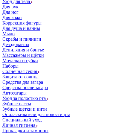
Уход для тела
Для рук
Для ног
Для кожи
Коррекция фигуры
Для душа и ванны
Мыло
Скрабы и пилинги
Дезодоранты
Депиляция и бритье
Массажёры и щётки
Мочалки и губки
Наборы
Солнечная серия
Защита от солнца
Средства для загара
Средства после загара
Автозагары
Уход за полостью рта
Зубные пасты
Зубные щётки и нити
Ополаскиватели для полости рта
Специальный уход
Личная гигиена
Прокладки и тампоны