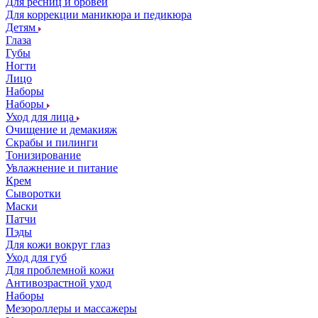
Для ресниц и бровей
Для коррекции маникюра и педикюра
Детям
Глаза
Губы
Ногти
Лицо
Наборы
Наборы
Уход для лица
Очищение и демакияж
Скрабы и пилинги
Тонизирование
Увлажнение и питание
Крем
Сыворотки
Маски
Патчи
Пэды
Для кожи вокруг глаз
Уход для губ
Для проблемной кожи
Антивозрастной уход
Наборы
Мезороллеры и массажеры