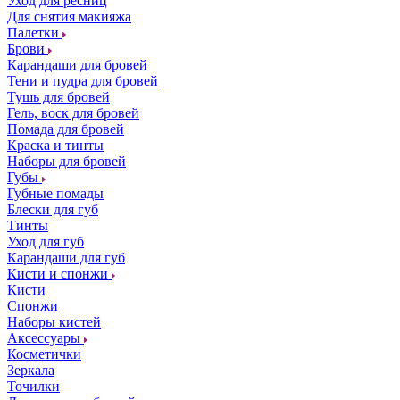
Уход для ресниц
Для снятия макияжа
Палетки
Брови
Карандаши для бровей
Тени и пудра для бровей
Тушь для бровей
Гель, воск для бровей
Помада для бровей
Краска и тинты
Наборы для бровей
Губы
Губные помады
Блески для губ
Тинты
Уход для губ
Карандаши для губ
Кисти и спонжи
Кисти
Спонжи
Наборы кистей
Аксессуары
Косметички
Зеркала
Точилки