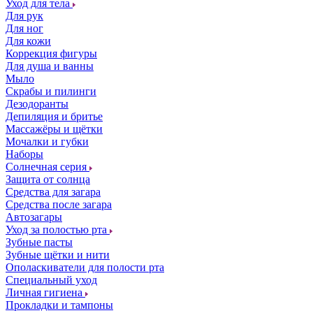
Уход для тела
Для рук
Для ног
Для кожи
Коррекция фигуры
Для душа и ванны
Мыло
Скрабы и пилинги
Дезодоранты
Депиляция и бритье
Массажёры и щётки
Мочалки и губки
Наборы
Солнечная серия
Защита от солнца
Средства для загара
Средства после загара
Автозагары
Уход за полостью рта
Зубные пасты
Зубные щётки и нити
Ополаскиватели для полости рта
Специальный уход
Личная гигиена
Прокладки и тампоны