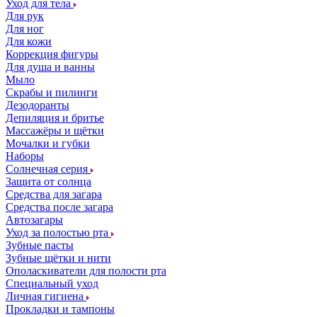
Уход для тела
Для рук
Для ног
Для кожи
Коррекция фигуры
Для душа и ванны
Мыло
Скрабы и пилинги
Дезодоранты
Депиляция и бритье
Массажёры и щётки
Мочалки и губки
Наборы
Солнечная серия
Защита от солнца
Средства для загара
Средства после загара
Автозагары
Уход за полостью рта
Зубные пасты
Зубные щётки и нити
Ополаскиватели для полости рта
Специальный уход
Личная гигиена
Прокладки и тампоны