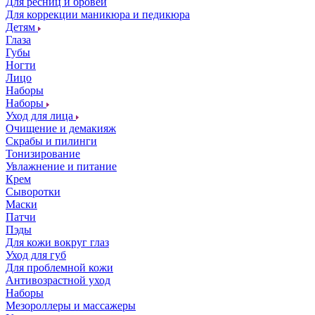
Для ресниц и бровей
Для коррекции маникюра и педикюра
Детям
Глаза
Губы
Ногти
Лицо
Наборы
Наборы
Уход для лица
Очищение и демакияж
Скрабы и пилинги
Тонизирование
Увлажнение и питание
Крем
Сыворотки
Маски
Патчи
Пэды
Для кожи вокруг глаз
Уход для губ
Для проблемной кожи
Антивозрастной уход
Наборы
Мезороллеры и массажеры