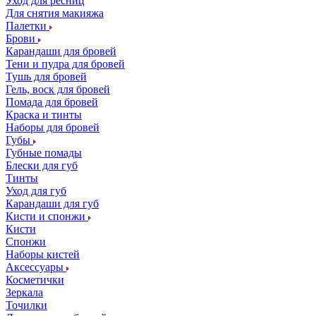
Уход для ресниц
Для снятия макияжа
Палетки
Брови
Карандаши для бровей
Тени и пудра для бровей
Тушь для бровей
Гель, воск для бровей
Помада для бровей
Краска и тинты
Наборы для бровей
Губы
Губные помады
Блески для губ
Тинты
Уход для губ
Карандаши для губ
Кисти и спонжи
Кисти
Спонжи
Наборы кистей
Аксессуары
Косметички
Зеркала
Точилки