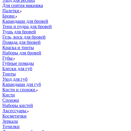
Уход для ресниц
Для снятия макияжа
Палетки
Брови
Карандаши для бровей
Тени и пудра для бровей
Тушь для бровей
Гель, воск для бровей
Помада для бровей
Краска и тинты
Наборы для бровей
Губы
Губные помады
Блески для губ
Тинты
Уход для губ
Карандаши для губ
Кисти и спонжи
Кисти
Спонжи
Наборы кистей
Аксессуары
Косметички
Зеркала
Точилки