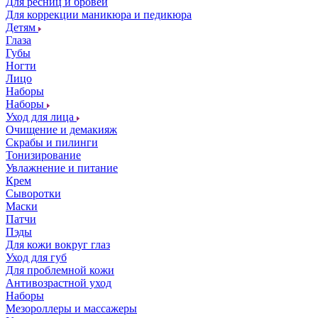
Для ресниц и бровей
Для коррекции маникюра и педикюра
Детям
Глаза
Губы
Ногти
Лицо
Наборы
Наборы
Уход для лица
Очищение и демакияж
Скрабы и пилинги
Тонизирование
Увлажнение и питание
Крем
Сыворотки
Маски
Патчи
Пэды
Для кожи вокруг глаз
Уход для губ
Для проблемной кожи
Антивозрастной уход
Наборы
Мезороллеры и массажеры