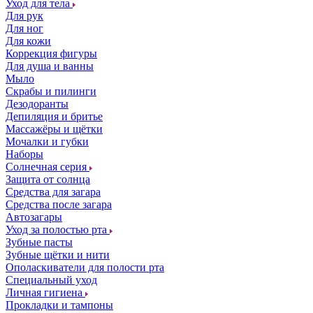
Уход для тела
Для рук
Для ног
Для кожи
Коррекция фигуры
Для душа и ванны
Мыло
Скрабы и пилинги
Дезодоранты
Депиляция и бритье
Массажёры и щётки
Мочалки и губки
Наборы
Солнечная серия
Защита от солнца
Средства для загара
Средства после загара
Автозагары
Уход за полостью рта
Зубные пасты
Зубные щётки и нити
Ополаскиватели для полости рта
Специальный уход
Личная гигиена
Прокладки и тампоны