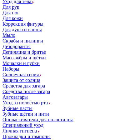
Уход для тела
Для рук
Для ног
Для кожи
Коррекция фигуры
Для душа и ванны
Мыло
Скрабы и пилинги
Дезодоранты
Депиляция и бритье
Массажёры и щётки
Мочалки и губки
Наборы
Солнечная серия
Защита от солнца
Средства для загара
Средства после загара
Автозагары
Уход за полостью рта
Зубные пасты
Зубные щётки и нити
Ополаскиватели для полости рта
Специальный уход
Личная гигиена
Прокладки и тампоны