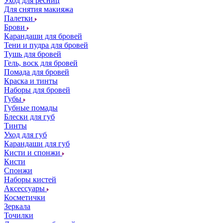
Уход для ресниц
Для снятия макияжа
Палетки
Брови
Карандаши для бровей
Тени и пудра для бровей
Тушь для бровей
Гель, воск для бровей
Помада для бровей
Краска и тинты
Наборы для бровей
Губы
Губные помады
Блески для губ
Тинты
Уход для губ
Карандаши для губ
Кисти и спонжи
Кисти
Спонжи
Наборы кистей
Аксессуары
Косметички
Зеркала
Точилки