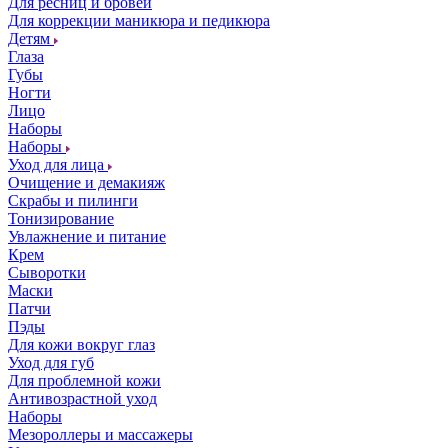
Для ресниц и бровей
Для коррекции маникюра и педикюра
Детям
Глаза
Губы
Ногти
Лицо
Наборы
Наборы
Уход для лица
Очищение и демакияж
Скрабы и пилинги
Тонизирование
Увлажнение и питание
Крем
Сыворотки
Маски
Патчи
Пэды
Для кожи вокруг глаз
Уход для губ
Для проблемной кожи
Антивозрастной уход
Наборы
Мезороллеры и массажеры