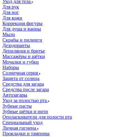
Уход для тела
Для рук
Для ног
Для кожи
Коррекция фигуры
Для душа и ванны
Мыло
Скрабы и пилинги
Дезодоранты
Депиляция и бритье
Массажёры и щётки
Мочалки и губки
Наборы
Солнечная серия
Защита от солнца
Средства для загара
Средства после загара
Автозагары
Уход за полостью рта
Зубные пасты
Зубные щётки и нити
Ополаскиватели для полости рта
Специальный уход
Личная гигиена
Прокладки и тампоны