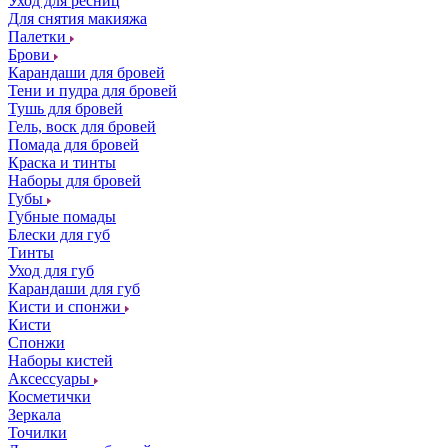
Уход для ресниц
Для снятия макияжа
Палетки
Брови
Карандаши для бровей
Тени и пудра для бровей
Тушь для бровей
Гель, воск для бровей
Помада для бровей
Краска и тинты
Наборы для бровей
Губы
Губные помады
Блески для губ
Тинты
Уход для губ
Карандаши для губ
Кисти и спонжи
Кисти
Спонжи
Наборы кистей
Аксессуары
Косметички
Зеркала
Точилки