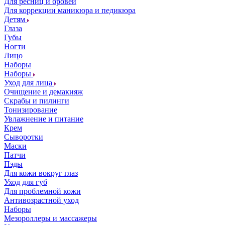
Для ресниц и бровей
Для коррекции маникюра и педикюра
Детям
Глаза
Губы
Ногти
Лицо
Наборы
Наборы
Уход для лица
Очищение и демакияж
Скрабы и пилинги
Тонизирование
Увлажнение и питание
Крем
Сыворотки
Маски
Патчи
Пэды
Для кожи вокруг глаз
Уход для губ
Для проблемной кожи
Антивозрастной уход
Наборы
Мезороллеры и массажеры