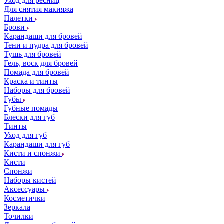
Уход для ресниц
Для снятия макияжа
Палетки
Брови
Карандаши для бровей
Тени и пудра для бровей
Тушь для бровей
Гель, воск для бровей
Помада для бровей
Краска и тинты
Наборы для бровей
Губы
Губные помады
Блески для губ
Тинты
Уход для губ
Карандаши для губ
Кисти и спонжи
Кисти
Спонжи
Наборы кистей
Аксессуары
Косметички
Зеркала
Точилки