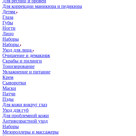
Для ресниц и бровей
Для коррекции маникюра и педикюра
Детям
Глаза
Губы
Ногти
Лицо
Наборы
Наборы
Уход для лица
Очищение и демакияж
Скрабы и пилинги
Тонизирование
Увлажнение и питание
Крем
Сыворотки
Маски
Патчи
Пэды
Для кожи вокруг глаз
Уход для губ
Для проблемной кожи
Антивозрастной уход
Наборы
Мезороллеры и массажеры