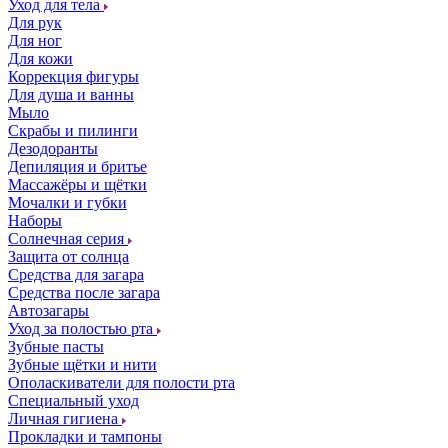
Уход для тела
Для рук
Для ног
Для кожи
Коррекция фигуры
Для душа и ванны
Мыло
Скрабы и пилинги
Дезодоранты
Депиляция и бритье
Массажёры и щётки
Мочалки и губки
Наборы
Солнечная серия
Защита от солнца
Средства для загара
Средства после загара
Автозагары
Уход за полостью рта
Зубные пасты
Зубные щётки и нити
Ополаскиватели для полости рта
Специальный уход
Личная гигиена
Прокладки и тампоны