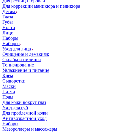
Для ресниц и бровей
Для коррекции маникюра и педикюра
Детям
Глаза
Губы
Ногти
Лицо
Наборы
Наборы
Уход для лица
Очищение и демакияж
Скрабы и пилинги
Тонизирование
Увлажнение и питание
Крем
Сыворотки
Маски
Патчи
Пэды
Для кожи вокруг глаз
Уход для губ
Для проблемной кожи
Антивозрастной уход
Наборы
Мезороллеры и массажеры