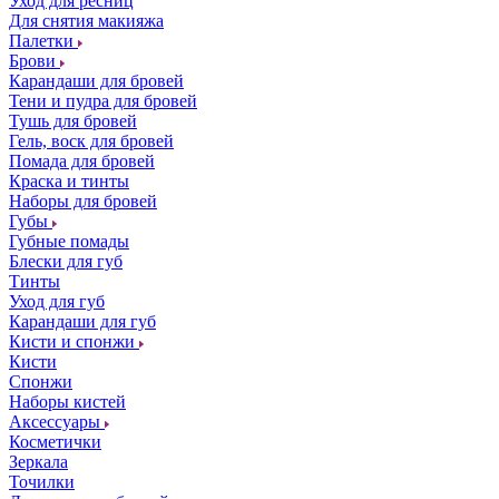
Уход для ресниц
Для снятия макияжа
Палетки
Брови
Карандаши для бровей
Тени и пудра для бровей
Тушь для бровей
Гель, воск для бровей
Помада для бровей
Краска и тинты
Наборы для бровей
Губы
Губные помады
Блески для губ
Тинты
Уход для губ
Карандаши для губ
Кисти и спонжи
Кисти
Спонжи
Наборы кистей
Аксессуары
Косметички
Зеркала
Точилки