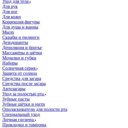
Уход для тела
Для рук
Для ног
Для кожи
Коррекция фигуры
Для душа и ванны
Мыло
Скрабы и пилинги
Дезодоранты
Депиляция и бритье
Массажёры и щётки
Мочалки и губки
Наборы
Солнечная серия
Защита от солнца
Средства для загара
Средства после загара
Автозагары
Уход за полостью рта
Зубные пасты
Зубные щётки и нити
Ополаскиватели для полости рта
Специальный уход
Личная гигиена
Прокладки и тампоны