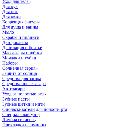
Уход для тела
Для рук
Для ног
Для кожи
Коррекция фигуры
Для душа и ванны
Мыло
Скрабы и пилинги
Дезодоранты
Депиляция и бритье
Массажёры и щётки
Мочалки и губки
Наборы
Солнечная серия
Защита от солнца
Средства для загара
Средства после загара
Автозагары
Уход за полостью рта
Зубные пасты
Зубные щётки и нити
Ополаскиватели для полости рта
Специальный уход
Личная гигиена
Прокладки и тампоны