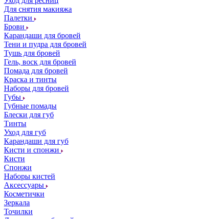
Уход для ресниц
Для снятия макияжа
Палетки
Брови
Карандаши для бровей
Тени и пудра для бровей
Тушь для бровей
Гель, воск для бровей
Помада для бровей
Краска и тинты
Наборы для бровей
Губы
Губные помады
Блески для губ
Тинты
Уход для губ
Карандаши для губ
Кисти и спонжи
Кисти
Спонжи
Наборы кистей
Аксессуары
Косметички
Зеркала
Точилки