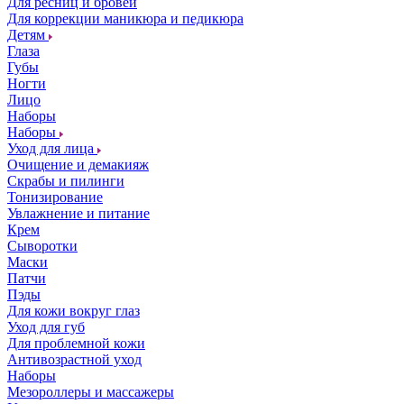
Для ресниц и бровей
Для коррекции маникюра и педикюра
Детям
Глаза
Губы
Ногти
Лицо
Наборы
Наборы
Уход для лица
Очищение и демакияж
Скрабы и пилинги
Тонизирование
Увлажнение и питание
Крем
Сыворотки
Маски
Патчи
Пэды
Для кожи вокруг глаз
Уход для губ
Для проблемной кожи
Антивозрастной уход
Наборы
Мезороллеры и массажеры