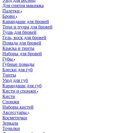
Уход для ресниц
Для снятия макияжа
Палетки
Брови
Карандаши для бровей
Тени и пудра для бровей
Тушь для бровей
Гель, воск для бровей
Помада для бровей
Краска и тинты
Наборы для бровей
Губы
Губные помады
Блески для губ
Тинты
Уход для губ
Карандаши для губ
Кисти и спонжи
Кисти
Спонжи
Наборы кистей
Аксессуары
Косметички
Зеркала
Точилки