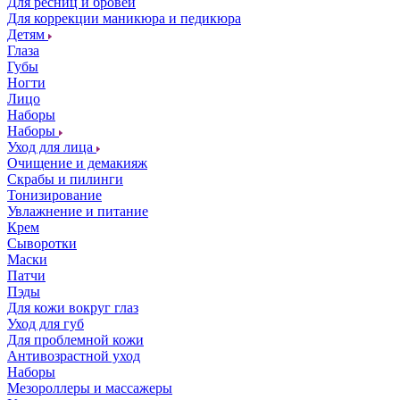
Для ресниц и бровей
Для коррекции маникюра и педикюра
Детям
Глаза
Губы
Ногти
Лицо
Наборы
Наборы
Уход для лица
Очищение и демакияж
Скрабы и пилинги
Тонизирование
Увлажнение и питание
Крем
Сыворотки
Маски
Патчи
Пэды
Для кожи вокруг глаз
Уход для губ
Для проблемной кожи
Антивозрастной уход
Наборы
Мезороллеры и массажеры