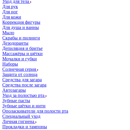
Уход для тела
Для рук
Для ног
Для кожи
Коррекция фигуры
Для душа и ванны
Мыло
Скрабы и пилинги
Дезодоранты
Депиляция и бритье
Массажёры и щётки
Мочалки и губки
Наборы
Солнечная серия
Защита от солнца
Средства для загара
Средства после загара
Автозагары
Уход за полостью рта
Зубные пасты
Зубные щётки и нити
Ополаскиватели для полости рта
Специальный уход
Личная гигиена
Прокладки и тампоны