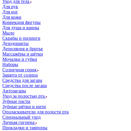
Уход для тела
Для рук
Для ног
Для кожи
Коррекция фигуры
Для душа и ванны
Мыло
Скрабы и пилинги
Дезодоранты
Депиляция и бритье
Массажёры и щётки
Мочалки и губки
Наборы
Солнечная серия
Защита от солнца
Средства для загара
Средства после загара
Автозагары
Уход за полостью рта
Зубные пасты
Зубные щётки и нити
Ополаскиватели для полости рта
Специальный уход
Личная гигиена
Прокладки и тампоны