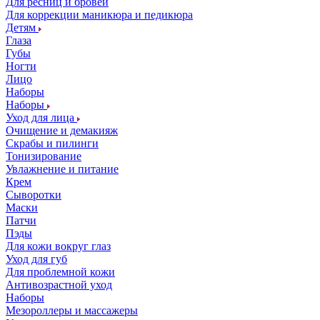
Для ресниц и бровей
Для коррекции маникюра и педикюра
Детям
Глаза
Губы
Ногти
Лицо
Наборы
Наборы
Уход для лица
Очищение и демакияж
Скрабы и пилинги
Тонизирование
Увлажнение и питание
Крем
Сыворотки
Маски
Патчи
Пэды
Для кожи вокруг глаз
Уход для губ
Для проблемной кожи
Антивозрастной уход
Наборы
Мезороллеры и массажеры