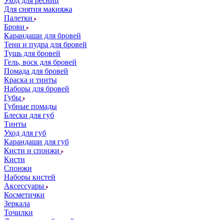
Уход для ресниц
Для снятия макияжа
Палетки
Брови
Карандаши для бровей
Тени и пудра для бровей
Тушь для бровей
Гель, воск для бровей
Помада для бровей
Краска и тинты
Наборы для бровей
Губы
Губные помады
Блески для губ
Тинты
Уход для губ
Карандаши для губ
Кисти и спонжи
Кисти
Спонжи
Наборы кистей
Аксессуары
Косметички
Зеркала
Точилки