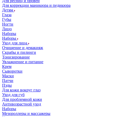
Для ресниц и бровей
Для коррекции маникюра и педикюра
Детям
Глаза
Губы
Ногти
Лицо
Наборы
Наборы
Уход для лица
Очищение и демакияж
Скрабы и пилинги
Тонизирование
Увлажнение и питание
Крем
Сыворотки
Маски
Патчи
Пэды
Для кожи вокруг глаз
Уход для губ
Для проблемной кожи
Антивозрастной уход
Наборы
Мезороллеры и массажеры