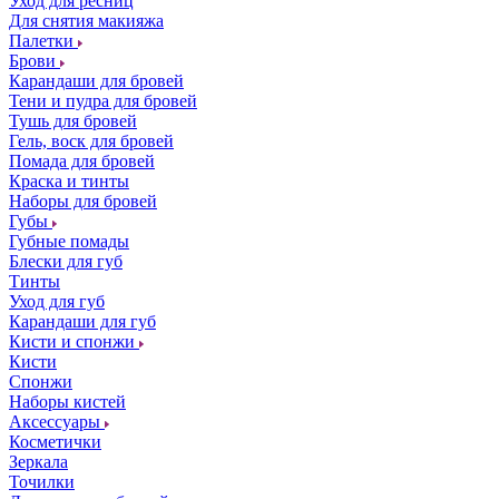
Уход для ресниц
Для снятия макияжа
Палетки
Брови
Карандаши для бровей
Тени и пудра для бровей
Тушь для бровей
Гель, воск для бровей
Помада для бровей
Краска и тинты
Наборы для бровей
Губы
Губные помады
Блески для губ
Тинты
Уход для губ
Карандаши для губ
Кисти и спонжи
Кисти
Спонжи
Наборы кистей
Аксессуары
Косметички
Зеркала
Точилки