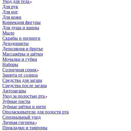
Уход для тела
Для рук
Для ног
Для кожи
Коррекция фигуры
Для душа и ванны
Мыло
Скрабы и пилинги
Дезодоранты
Депиляция и бритье
Массажёры и щётки
Мочалки и губки
Наборы
Солнечная серия
Защита от солнца
Средства для загара
Средства после загара
Автозагары
Уход за полостью рта
Зубные пасты
Зубные щётки и нити
Ополаскиватели для полости рта
Специальный уход
Личная гигиена
Прокладки и тампоны