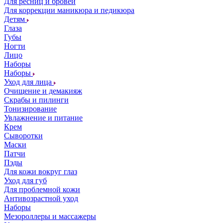
Для ресниц и бровей
Для коррекции маникюра и педикюра
Детям
Глаза
Губы
Ногти
Лицо
Наборы
Наборы
Уход для лица
Очищение и демакияж
Скрабы и пилинги
Тонизирование
Увлажнение и питание
Крем
Сыворотки
Маски
Патчи
Пэды
Для кожи вокруг глаз
Уход для губ
Для проблемной кожи
Антивозрастной уход
Наборы
Мезороллеры и массажеры