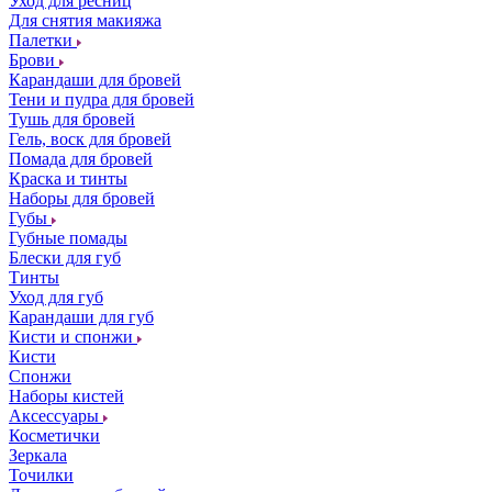
Уход для ресниц
Для снятия макияжа
Палетки
Брови
Карандаши для бровей
Тени и пудра для бровей
Тушь для бровей
Гель, воск для бровей
Помада для бровей
Краска и тинты
Наборы для бровей
Губы
Губные помады
Блески для губ
Тинты
Уход для губ
Карандаши для губ
Кисти и спонжи
Кисти
Спонжи
Наборы кистей
Аксессуары
Косметички
Зеркала
Точилки