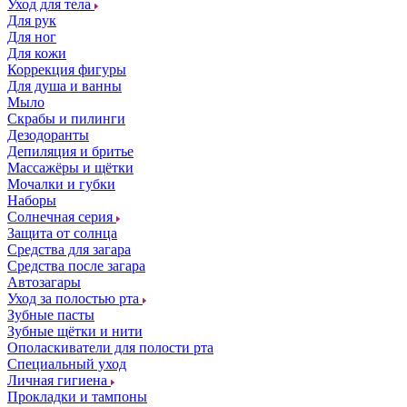
Уход для тела
Для рук
Для ног
Для кожи
Коррекция фигуры
Для душа и ванны
Мыло
Скрабы и пилинги
Дезодоранты
Депиляция и бритье
Массажёры и щётки
Мочалки и губки
Наборы
Солнечная серия
Защита от солнца
Средства для загара
Средства после загара
Автозагары
Уход за полостью рта
Зубные пасты
Зубные щётки и нити
Ополаскиватели для полости рта
Специальный уход
Личная гигиена
Прокладки и тампоны