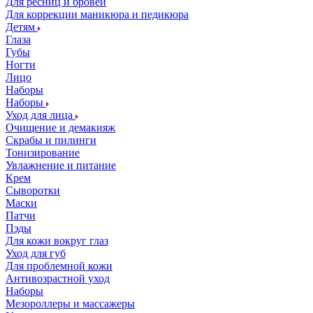
Для ресниц и бровей
Для коррекции маникюра и педикюра
Детям
Глаза
Губы
Ногти
Лицо
Наборы
Наборы
Уход для лица
Очищение и демакияж
Скрабы и пилинги
Тонизирование
Увлажнение и питание
Крем
Сыворотки
Маски
Патчи
Пэды
Для кожи вокруг глаз
Уход для губ
Для проблемной кожи
Антивозрастной уход
Наборы
Мезороллеры и массажеры