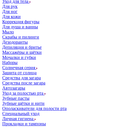
Уход для тела
Для рук
Для ног
Для кожи
Коррекция фигуры
Для душа и ванны
Мыло
Скрабы и пилинги
Дезодоранты
Депиляция и бритье
Массажёры и щётки
Мочалки и губки
Наборы
Солнечная серия
Защита от солнца
Средства для загара
Средства после загара
Автозагары
Уход за полостью рта
Зубные пасты
Зубные щётки и нити
Ополаскиватели для полости рта
Специальный уход
Личная гигиена
Прокладки и тампоны