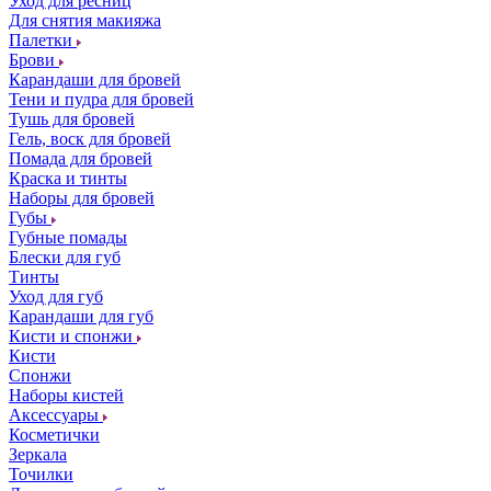
Уход для ресниц
Для снятия макияжа
Палетки
Брови
Карандаши для бровей
Тени и пудра для бровей
Тушь для бровей
Гель, воск для бровей
Помада для бровей
Краска и тинты
Наборы для бровей
Губы
Губные помады
Блески для губ
Тинты
Уход для губ
Карандаши для губ
Кисти и спонжи
Кисти
Спонжи
Наборы кистей
Аксессуары
Косметички
Зеркала
Точилки