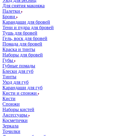
Уход для ресниц
Для снятия макияжа
Палетки
Брови
Карандаши для бровей
Тени и пудра для бровей
Тушь для бровей
Гель, воск для бровей
Помада для бровей
Краска и тинты
Наборы для бровей
Губы
Губные помады
Блески для губ
Тинты
Уход для губ
Карандаши для губ
Кисти и спонжи
Кисти
Спонжи
Наборы кистей
Аксессуары
Косметички
Зеркала
Точилки