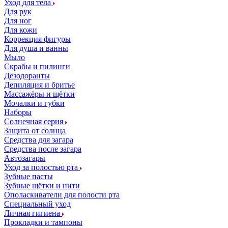
Уход для тела
Для рук
Для ног
Для кожи
Коррекция фигуры
Для душа и ванны
Мыло
Скрабы и пилинги
Дезодоранты
Депиляция и бритье
Массажёры и щётки
Мочалки и губки
Наборы
Солнечная серия
Защита от солнца
Средства для загара
Средства после загара
Автозагары
Уход за полостью рта
Зубные пасты
Зубные щётки и нити
Ополаскиватели для полости рта
Специальный уход
Личная гигиена
Прокладки и тампоны