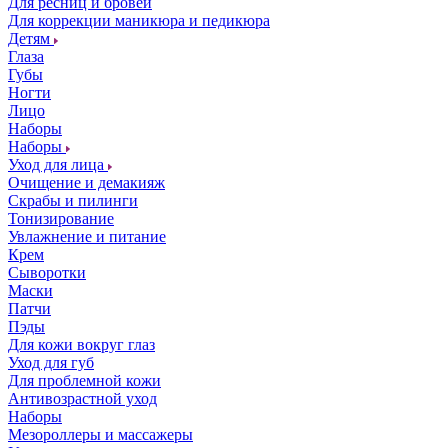
Для ресниц и бровей
Для коррекции маникюра и педикюра
Детям
Глаза
Губы
Ногти
Лицо
Наборы
Наборы
Уход для лица
Очищение и демакияж
Скрабы и пилинги
Тонизирование
Увлажнение и питание
Крем
Сыворотки
Маски
Патчи
Пэды
Для кожи вокруг глаз
Уход для губ
Для проблемной кожи
Антивозрастной уход
Наборы
Мезороллеры и массажеры