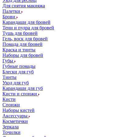
Уход для ресниц
Для снятия макияжа
Палетки
Брови
Карандаши для бровей
Тени и пудра для бровей
Тушь для бровей
Гель, воск для бровей
Помада для бровей
Краска и тинты
Наборы для бровей
Губы
Губные помады
Блески для губ
Тинты
Уход для губ
Карандаши для губ
Кисти и спонжи
Кисти
Спонжи
Наборы кистей
Аксессуары
Косметички
Зеркала
Точилки