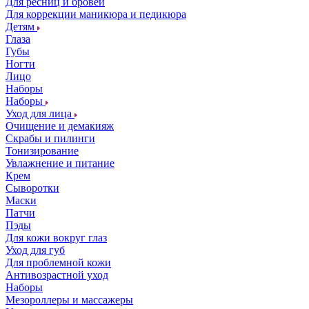
Для ресниц и бровей
Для коррекции маникюра и педикюра
Детям
Глаза
Губы
Ногти
Лицо
Наборы
Наборы
Уход для лица
Очищение и демакияж
Скрабы и пилинги
Тонизирование
Увлажнение и питание
Крем
Сыворотки
Маски
Патчи
Пэды
Для кожи вокруг глаз
Уход для губ
Для проблемной кожи
Антивозрастной уход
Наборы
Мезороллеры и массажеры