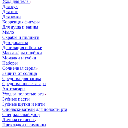
Уход для тела
Для рук
Для ног
Для кожи
Коррекция фигуры
Для душа и ванны
Мыло
Скрабы и пилинги
Дезодоранты
Депиляция и бритье
Массажёры и щётки
Мочалки и губки
Наборы
Солнечная серия
Защита от солнца
Средства для загара
Средства после загара
Автозагары
Уход за полостью рта
Зубные пасты
Зубные щётки и нити
Ополаскиватели для полости рта
Специальный уход
Личная гигиена
Прокладки и тампоны