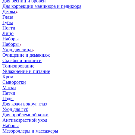
Для ресниц и бровей
Для коррекции маникюра и педикюра
Детям
Глаза
Губы
Ногти
Лицо
Наборы
Наборы
Уход для лица
Очищение и демакияж
Скрабы и пилинги
Тонизирование
Увлажнение и питание
Крем
Сыворотки
Маски
Патчи
Пэды
Для кожи вокруг глаз
Уход для губ
Для проблемной кожи
Антивозрастной уход
Наборы
Мезороллеры и массажеры