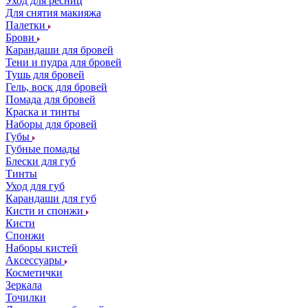
Уход для ресниц
Для снятия макияжа
Палетки
Брови
Карандаши для бровей
Тени и пудра для бровей
Тушь для бровей
Гель, воск для бровей
Помада для бровей
Краска и тинты
Наборы для бровей
Губы
Губные помады
Блески для губ
Тинты
Уход для губ
Карандаши для губ
Кисти и спонжи
Кисти
Спонжи
Наборы кистей
Аксессуары
Косметички
Зеркала
Точилки