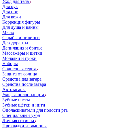
Уход для тела
Для рук
Для ног
Для кожи
Коррекция фигуры
Для душа и ванны
Мыло
Скрабы и пилинги
Дезодоранты
Депиляция и бритье
Массажёры и щётки
Мочалки и губки
Наборы
Солнечная серия
Защита от солнца
Средства для загара
Средства после загара
Автозагары
Уход за полостью рта
Зубные пасты
Зубные щётки и нити
Ополаскиватели для полости рта
Специальный уход
Личная гигиена
Прокладки и тампоны