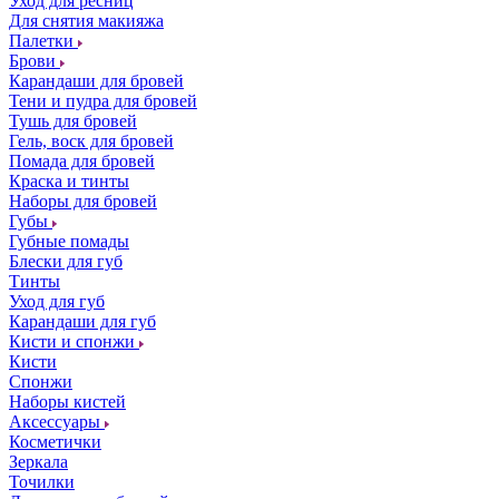
Уход для ресниц
Для снятия макияжа
Палетки
Брови
Карандаши для бровей
Тени и пудра для бровей
Тушь для бровей
Гель, воск для бровей
Помада для бровей
Краска и тинты
Наборы для бровей
Губы
Губные помады
Блески для губ
Тинты
Уход для губ
Карандаши для губ
Кисти и спонжи
Кисти
Спонжи
Наборы кистей
Аксессуары
Косметички
Зеркала
Точилки