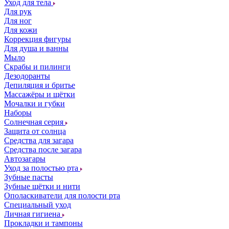
Уход для тела
Для рук
Для ног
Для кожи
Коррекция фигуры
Для душа и ванны
Мыло
Скрабы и пилинги
Дезодоранты
Депиляция и бритье
Массажёры и щётки
Мочалки и губки
Наборы
Солнечная серия
Защита от солнца
Средства для загара
Средства после загара
Автозагары
Уход за полостью рта
Зубные пасты
Зубные щётки и нити
Ополаскиватели для полости рта
Специальный уход
Личная гигиена
Прокладки и тампоны