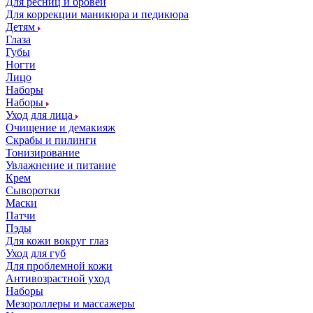
Для ресниц и бровей
Для коррекции маникюра и педикюра
Детям
Глаза
Губы
Ногти
Лицо
Наборы
Наборы
Уход для лица
Очищение и демакияж
Скрабы и пилинги
Тонизирование
Увлажнение и питание
Крем
Сыворотки
Маски
Патчи
Пэды
Для кожи вокруг глаз
Уход для губ
Для проблемной кожи
Антивозрастной уход
Наборы
Мезороллеры и массажеры