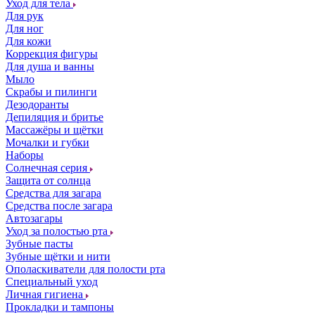
Уход для тела
Для рук
Для ног
Для кожи
Коррекция фигуры
Для душа и ванны
Мыло
Скрабы и пилинги
Дезодоранты
Депиляция и бритье
Массажёры и щётки
Мочалки и губки
Наборы
Солнечная серия
Защита от солнца
Средства для загара
Средства после загара
Автозагары
Уход за полостью рта
Зубные пасты
Зубные щётки и нити
Ополаскиватели для полости рта
Специальный уход
Личная гигиена
Прокладки и тампоны