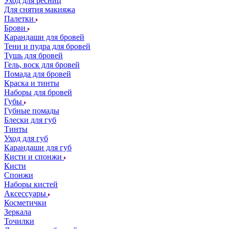
Уход для ресниц
Для снятия макияжа
Палетки
Брови
Карандаши для бровей
Тени и пудра для бровей
Тушь для бровей
Гель, воск для бровей
Помада для бровей
Краска и тинты
Наборы для бровей
Губы
Губные помады
Блески для губ
Тинты
Уход для губ
Карандаши для губ
Кисти и спонжи
Кисти
Спонжи
Наборы кистей
Аксессуары
Косметички
Зеркала
Точилки