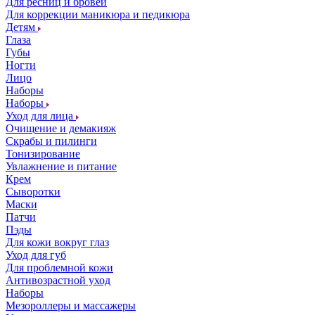
Для ресниц и бровей
Для коррекции маникюра и педикюра
Детям
Глаза
Губы
Ногти
Лицо
Наборы
Наборы
Уход для лица
Очищение и демакияж
Скрабы и пилинги
Тонизирование
Увлажнение и питание
Крем
Сыворотки
Маски
Патчи
Пэды
Для кожи вокруг глаз
Уход для губ
Для проблемной кожи
Антивозрастной уход
Наборы
Мезороллеры и массажеры