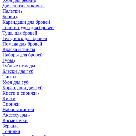
Уход для ресниц
Для снятия макияжа
Палетки
Брови
Карандаши для бровей
Тени и пудра для бровей
Тушь для бровей
Гель, воск для бровей
Помада для бровей
Краска и тинты
Наборы для бровей
Губы
Губные помады
Блески для губ
Тинты
Уход для губ
Карандаши для губ
Кисти и спонжи
Кисти
Спонжи
Наборы кистей
Аксессуары
Косметички
Зеркала
Точилки