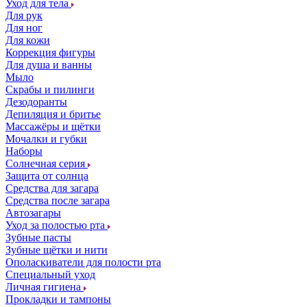
Уход для тела
Для рук
Для ног
Для кожи
Коррекция фигуры
Для душа и ванны
Мыло
Скрабы и пилинги
Дезодоранты
Депиляция и бритье
Массажёры и щётки
Мочалки и губки
Наборы
Солнечная серия
Защита от солнца
Средства для загара
Средства после загара
Автозагары
Уход за полостью рта
Зубные пасты
Зубные щётки и нити
Ополаскиватели для полости рта
Специальный уход
Личная гигиена
Прокладки и тампоны