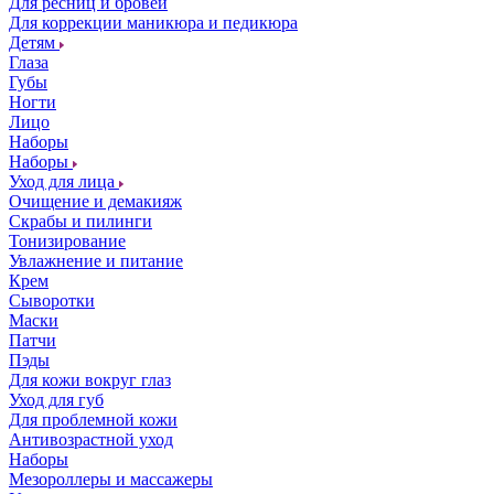
Для ресниц и бровей
Для коррекции маникюра и педикюра
Детям
Глаза
Губы
Ногти
Лицо
Наборы
Наборы
Уход для лица
Очищение и демакияж
Скрабы и пилинги
Тонизирование
Увлажнение и питание
Крем
Сыворотки
Маски
Патчи
Пэды
Для кожи вокруг глаз
Уход для губ
Для проблемной кожи
Антивозрастной уход
Наборы
Мезороллеры и массажеры