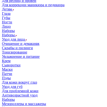
Для ресниц и бровей
Для коррекции маникюра и педикюра
Детям
Глаза
Губы
Ногти
Лицо
Наборы
Наборы
Уход для лица
Очищение и демакияж
Скрабы и пилинги
Тонизирование
Увлажнение и питание
Крем
Сыворотки
Маски
Патчи
Пэды
Для кожи вокруг глаз
Уход для губ
Для проблемной кожи
Антивозрастной уход
Наборы
Мезороллеры и массажеры