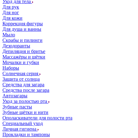
Уход для тела
Для рук
Для ног
Для кожи
Коррекция фигуры
Для душа и ванны
Мыло
Скрабы и пилинги
Дезодоранты
Депиляция и бритье
Массажёры и щётки
Мочалки и губки
Наборы
Солнечная серия
Защита от солнца
Средства для загара
Средства после загара
Автозагары
Уход за полостью рта
Зубные пасты
Зубные щётки и нити
Ополаскиватели для полости рта
Специальный уход
Личная гигиена
Прокладки и тампоны