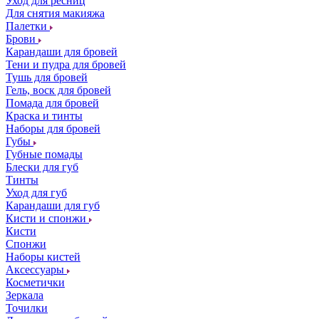
Уход для ресниц
Для снятия макияжа
Палетки
Брови
Карандаши для бровей
Тени и пудра для бровей
Тушь для бровей
Гель, воск для бровей
Помада для бровей
Краска и тинты
Наборы для бровей
Губы
Губные помады
Блески для губ
Тинты
Уход для губ
Карандаши для губ
Кисти и спонжи
Кисти
Спонжи
Наборы кистей
Аксессуары
Косметички
Зеркала
Точилки