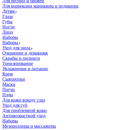
Для ресниц и бровей
Для коррекции маникюра и педикюра
Детям
Глаза
Губы
Ногти
Лицо
Наборы
Наборы
Уход для лица
Очищение и демакияж
Скрабы и пилинги
Тонизирование
Увлажнение и питание
Крем
Сыворотки
Маски
Патчи
Пэды
Для кожи вокруг глаз
Уход для губ
Для проблемной кожи
Антивозрастной уход
Наборы
Мезороллеры и массажеры