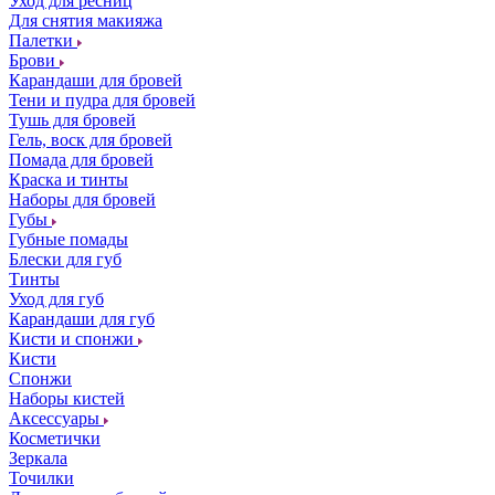
Уход для ресниц
Для снятия макияжа
Палетки
Брови
Карандаши для бровей
Тени и пудра для бровей
Тушь для бровей
Гель, воск для бровей
Помада для бровей
Краска и тинты
Наборы для бровей
Губы
Губные помады
Блески для губ
Тинты
Уход для губ
Карандаши для губ
Кисти и спонжи
Кисти
Спонжи
Наборы кистей
Аксессуары
Косметички
Зеркала
Точилки