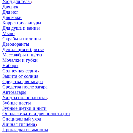
Уход для тела
Для рук
Для ног
Для кожи
Коррекция фигуры
Для душа и ванны
Мыло
Скрабы и пилинги
Дезодоранты
Депиляция и бритье
Массажёры и щётки
Мочалки и губки
Наборы
Солнечная серия
Защита от солнца
Средства для загара
Средства после загара
Автозагары
Уход за полостью рта
Зубные пасты
Зубные щётки и нити
Ополаскиватели для полости рта
Специальный уход
Личная гигиена
Прокладки и тампоны