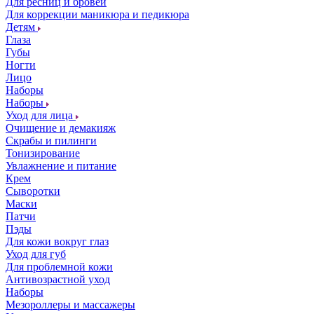
Для ресниц и бровей
Для коррекции маникюра и педикюра
Детям
Глаза
Губы
Ногти
Лицо
Наборы
Наборы
Уход для лица
Очищение и демакияж
Скрабы и пилинги
Тонизирование
Увлажнение и питание
Крем
Сыворотки
Маски
Патчи
Пэды
Для кожи вокруг глаз
Уход для губ
Для проблемной кожи
Антивозрастной уход
Наборы
Мезороллеры и массажеры