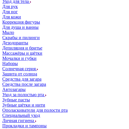
Уход для тела
Для рук
Для ног
Для кожи
Коррекция фигуры
Для душа и ванны
Мыло
Скрабы и пилинги
Дезодоранты
Депиляция и бритье
Массажёры и щётки
Мочалки и губки
Наборы
Солнечная серия
Защита от солнца
Средства для загара
Средства после загара
Автозагары
Уход за полостью рта
Зубные пасты
Зубные щётки и нити
Ополаскиватели для полости рта
Специальный уход
Личная гигиена
Прокладки и тампоны