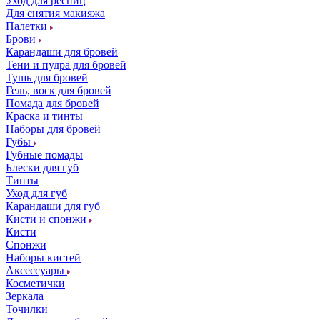
Уход для ресниц
Для снятия макияжа
Палетки
Брови
Карандаши для бровей
Тени и пудра для бровей
Тушь для бровей
Гель, воск для бровей
Помада для бровей
Краска и тинты
Наборы для бровей
Губы
Губные помады
Блески для губ
Тинты
Уход для губ
Карандаши для губ
Кисти и спонжи
Кисти
Спонжи
Наборы кистей
Аксессуары
Косметички
Зеркала
Точилки