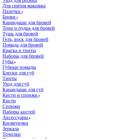
Уход для ресниц
Для снятия макияжа
Палетки
Брови
Карандаши для бровей
Тени и пудра для бровей
Тушь для бровей
Гель, воск для бровей
Помада для бровей
Краска и тинты
Наборы для бровей
Губы
Губные помады
Блески для губ
Тинты
Уход для губ
Карандаши для губ
Кисти и спонжи
Кисти
Спонжи
Наборы кистей
Аксессуары
Косметички
Зеркала
Точилки