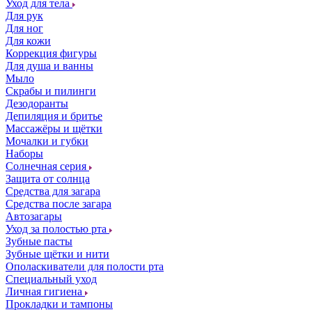
Уход для тела
Для рук
Для ног
Для кожи
Коррекция фигуры
Для душа и ванны
Мыло
Скрабы и пилинги
Дезодоранты
Депиляция и бритье
Массажёры и щётки
Мочалки и губки
Наборы
Солнечная серия
Защита от солнца
Средства для загара
Средства после загара
Автозагары
Уход за полостью рта
Зубные пасты
Зубные щётки и нити
Ополаскиватели для полости рта
Специальный уход
Личная гигиена
Прокладки и тампоны