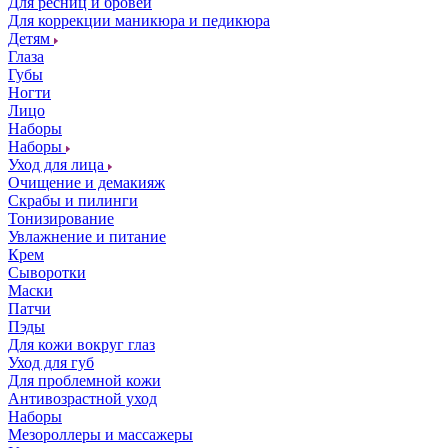
Для ресниц и бровей
Для коррекции маникюра и педикюра
Детям
Глаза
Губы
Ногти
Лицо
Наборы
Наборы
Уход для лица
Очищение и демакияж
Скрабы и пилинги
Тонизирование
Увлажнение и питание
Крем
Сыворотки
Маски
Патчи
Пэды
Для кожи вокруг глаз
Уход для губ
Для проблемной кожи
Антивозрастной уход
Наборы
Мезороллеры и массажеры