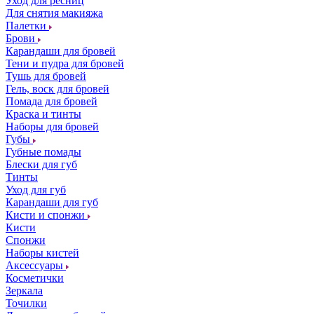
Уход для ресниц
Для снятия макияжа
Палетки
Брови
Карандаши для бровей
Тени и пудра для бровей
Тушь для бровей
Гель, воск для бровей
Помада для бровей
Краска и тинты
Наборы для бровей
Губы
Губные помады
Блески для губ
Тинты
Уход для губ
Карандаши для губ
Кисти и спонжи
Кисти
Спонжи
Наборы кистей
Аксессуары
Косметички
Зеркала
Точилки