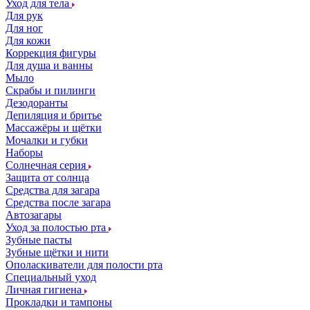
Уход для тела
Для рук
Для ног
Для кожи
Коррекция фигуры
Для душа и ванны
Мыло
Скрабы и пилинги
Дезодоранты
Депиляция и бритье
Массажёры и щётки
Мочалки и губки
Наборы
Солнечная серия
Защита от солнца
Средства для загара
Средства после загара
Автозагары
Уход за полостью рта
Зубные пасты
Зубные щётки и нити
Ополаскиватели для полости рта
Специальный уход
Личная гигиена
Прокладки и тампоны