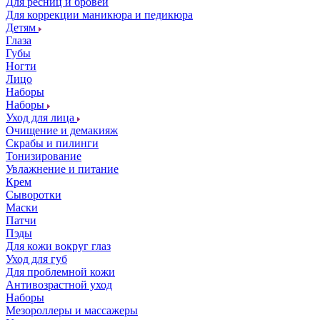
Для ресниц и бровей
Для коррекции маникюра и педикюра
Детям
Глаза
Губы
Ногти
Лицо
Наборы
Наборы
Уход для лица
Очищение и демакияж
Скрабы и пилинги
Тонизирование
Увлажнение и питание
Крем
Сыворотки
Маски
Патчи
Пэды
Для кожи вокруг глаз
Уход для губ
Для проблемной кожи
Антивозрастной уход
Наборы
Мезороллеры и массажеры