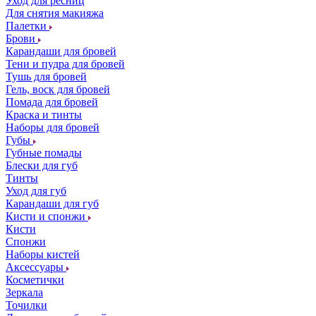
Уход для ресниц
Для снятия макияжа
Палетки
Брови
Карандаши для бровей
Тени и пудра для бровей
Тушь для бровей
Гель, воск для бровей
Помада для бровей
Краска и тинты
Наборы для бровей
Губы
Губные помады
Блески для губ
Тинты
Уход для губ
Карандаши для губ
Кисти и спонжи
Кисти
Спонжи
Наборы кистей
Аксессуары
Косметички
Зеркала
Точилки