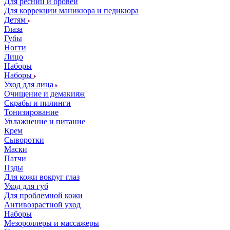
Для ресниц и бровей
Для коррекции маникюра и педикюра
Детям
Глаза
Губы
Ногти
Лицо
Наборы
Наборы
Уход для лица
Очищение и демакияж
Скрабы и пилинги
Тонизирование
Увлажнение и питание
Крем
Сыворотки
Маски
Патчи
Пэды
Для кожи вокруг глаз
Уход для губ
Для проблемной кожи
Антивозрастной уход
Наборы
Мезороллеры и массажеры