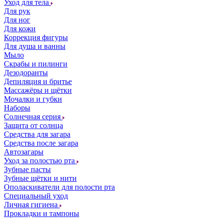
Уход для тела
Для рук
Для ног
Для кожи
Коррекция фигуры
Для душа и ванны
Мыло
Скрабы и пилинги
Дезодоранты
Депиляция и бритье
Массажёры и щётки
Мочалки и губки
Наборы
Солнечная серия
Защита от солнца
Средства для загара
Средства после загара
Автозагары
Уход за полостью рта
Зубные пасты
Зубные щётки и нити
Ополаскиватели для полости рта
Специальный уход
Личная гигиена
Прокладки и тампоны