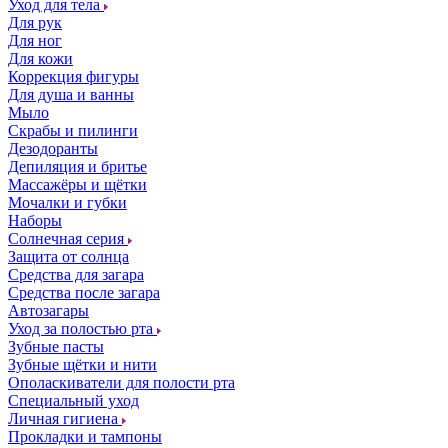
Уход для тела
Для рук
Для ног
Для кожи
Коррекция фигуры
Для душа и ванны
Мыло
Скрабы и пилинги
Дезодоранты
Депиляция и бритье
Массажёры и щётки
Мочалки и губки
Наборы
Солнечная серия
Защита от солнца
Средства для загара
Средства после загара
Автозагары
Уход за полостью рта
Зубные пасты
Зубные щётки и нити
Ополаскиватели для полости рта
Специальный уход
Личная гигиена
Прокладки и тампоны