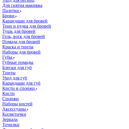
Уход для ресниц
Для снятия макияжа
Палетки
Брови
Карандаши для бровей
Тени и пудра для бровей
Тушь для бровей
Гель, воск для бровей
Помада для бровей
Краска и тинты
Наборы для бровей
Губы
Губные помады
Блески для губ
Тинты
Уход для губ
Карандаши для губ
Кисти и спонжи
Кисти
Спонжи
Наборы кистей
Аксессуары
Косметички
Зеркала
Точилки