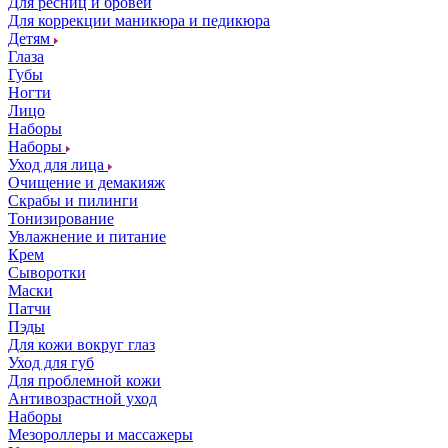
Для ресниц и бровей
Для коррекции маникюра и педикюра
Детям
Глаза
Губы
Ногти
Лицо
Наборы
Наборы
Уход для лица
Очищение и демакияж
Скрабы и пилинги
Тонизирование
Увлажнение и питание
Крем
Сыворотки
Маски
Патчи
Пэды
Для кожи вокруг глаз
Уход для губ
Для проблемной кожи
Антивозрастной уход
Наборы
Мезороллеры и массажеры