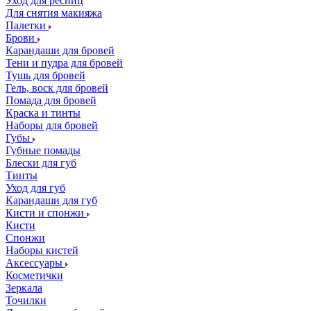
Уход для ресниц
Для снятия макияжа
Палетки
Брови
Карандаши для бровей
Тени и пудра для бровей
Тушь для бровей
Гель, воск для бровей
Помада для бровей
Краска и тинты
Наборы для бровей
Губы
Губные помады
Блески для губ
Тинты
Уход для губ
Карандаши для губ
Кисти и спонжи
Кисти
Спонжи
Наборы кистей
Аксессуары
Косметички
Зеркала
Точилки