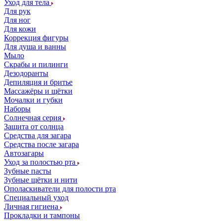
Уход для тела
Для рук
Для ног
Для кожи
Коррекция фигуры
Для душа и ванны
Мыло
Скрабы и пилинги
Дезодоранты
Депиляция и бритье
Массажёры и щётки
Мочалки и губки
Наборы
Солнечная серия
Защита от солнца
Средства для загара
Средства после загара
Автозагары
Уход за полостью рта
Зубные пасты
Зубные щётки и нити
Ополаскиватели для полости рта
Специальный уход
Личная гигиена
Прокладки и тампоны