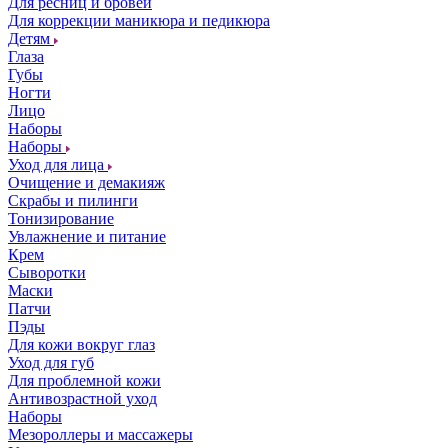
Для ресниц и бровей
Для коррекции маникюра и педикюра
Детям
Глаза
Губы
Ногти
Лицо
Наборы
Наборы
Уход для лица
Очищение и демакияж
Скрабы и пилинги
Тонизирование
Увлажнение и питание
Крем
Сыворотки
Маски
Патчи
Пэды
Для кожи вокруг глаз
Уход для губ
Для проблемной кожи
Антивозрастной уход
Наборы
Мезороллеры и массажеры