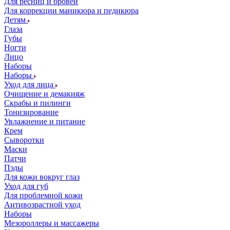
Для ресниц и бровей
Для коррекции маникюра и педикюра
Детям
Глаза
Губы
Ногти
Лицо
Наборы
Наборы
Уход для лица
Очищение и демакияж
Скрабы и пилинги
Тонизирование
Увлажнение и питание
Крем
Сыворотки
Маски
Патчи
Пэды
Для кожи вокруг глаз
Уход для губ
Для проблемной кожи
Антивозрастной уход
Наборы
Мезороллеры и массажеры