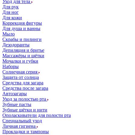
Уход для тела
Для рук
Для ног
Для кожи
Коррекция фигуры
Для душа и ванны
Мыло
Скрабы и пилинги
Дезодоранты
Депиляция и бритье
Массажёры и щётки
Мочалки и губки
Наборы
Солнечная серия
Защита от солнца
Средства для загара
Средства после загара
Автозагары
Уход за полостью рта
Зубные пасты
Зубные щётки и нити
Ополаскиватели для полости рта
Специальный уход
Личная гигиена
Прокладки и тампоны