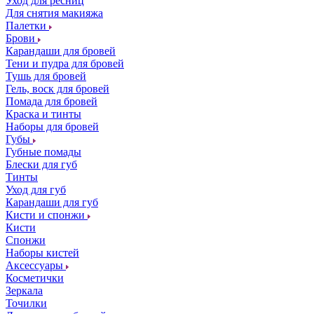
Уход для ресниц
Для снятия макияжа
Палетки
Брови
Карандаши для бровей
Тени и пудра для бровей
Тушь для бровей
Гель, воск для бровей
Помада для бровей
Краска и тинты
Наборы для бровей
Губы
Губные помады
Блески для губ
Тинты
Уход для губ
Карандаши для губ
Кисти и спонжи
Кисти
Спонжи
Наборы кистей
Аксессуары
Косметички
Зеркала
Точилки