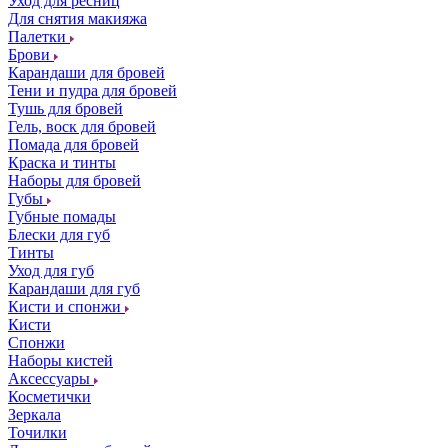
Уход для ресниц
Для снятия макияжа
Палетки
Брови
Карандаши для бровей
Тени и пудра для бровей
Тушь для бровей
Гель, воск для бровей
Помада для бровей
Краска и тинты
Наборы для бровей
Губы
Губные помады
Блески для губ
Тинты
Уход для губ
Карандаши для губ
Кисти и спонжи
Кисти
Спонжи
Наборы кистей
Аксессуары
Косметички
Зеркала
Точилки