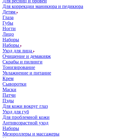
Для ресниц и бровей
Для коррекции маникюра и педикюра
Детям
Глаза
Губы
Ногти
Лицо
Наборы
Наборы
Уход для лица
Очищение и демакияж
Скрабы и пилинги
Тонизирование
Увлажнение и питание
Крем
Сыворотки
Маски
Патчи
Пэды
Для кожи вокруг глаз
Уход для губ
Для проблемной кожи
Антивозрастной уход
Наборы
Мезороллеры и массажеры