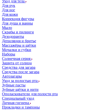
Уход для тела
Для рук
Для ног
Для кожи
Коррекция фигуры
Для душа и ванны
Мыло
Скрабы и пилинги
Дезодоранты
Депиляция и бритье
Массажёры и щётки
Мочалки и губки
Наборы
Солнечная серия
Защита от солнца
Средства для загара
Средства после загара
Автозагары
Уход за полостью рта
Зубные пасты
Зубные щётки и нити
Ополаскиватели для полости рта
Специальный уход
Личная гигиена
Прокладки и тампоны