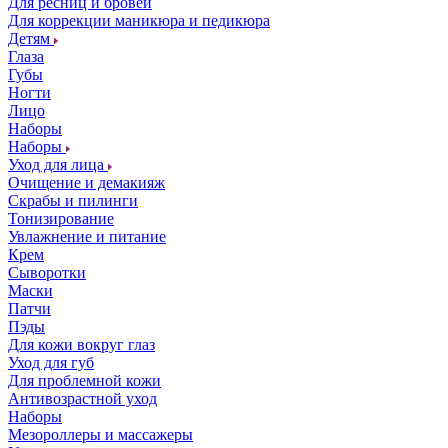
Для ресниц и бровей
Для коррекции маникюра и педикюра
Детям
Глаза
Губы
Ногти
Лицо
Наборы
Наборы
Уход для лица
Очищение и демакияж
Скрабы и пилинги
Тонизирование
Увлажнение и питание
Крем
Сыворотки
Маски
Патчи
Пэды
Для кожи вокруг глаз
Уход для губ
Для проблемной кожи
Антивозрастной уход
Наборы
Мезороллеры и массажеры