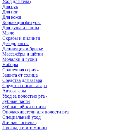
Уход для тела
Для рук
Для ног
Для кожи
Коррекция фигуры
Для душа и ванны
Мыло
Скрабы и пилинги
Дезодоранты
Депиляция и бритье
Массажёры и щётки
Мочалки и губки
Наборы
Солнечная серия
Защита от солнца
Средства для загара
Средства после загара
Автозагары
Уход за полостью рта
Зубные пасты
Зубные щётки и нити
Ополаскиватели для полости рта
Специальный уход
Личная гигиена
Прокладки и тампоны