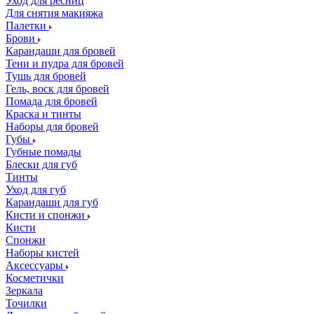
Уход для ресниц
Для снятия макияжа
Палетки
Брови
Карандаши для бровей
Тени и пудра для бровей
Тушь для бровей
Гель, воск для бровей
Помада для бровей
Краска и тинты
Наборы для бровей
Губы
Губные помады
Блески для губ
Тинты
Уход для губ
Карандаши для губ
Кисти и спонжи
Кисти
Спонжи
Наборы кистей
Аксессуары
Косметички
Зеркала
Точилки