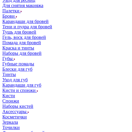
Уход для ресниц
Для снятия макияжа
Палетки
Брови
Карандаши для бровей
Тени и пудра для бровей
Тушь для бровей
Гель, воск для бровей
Помада для бровей
Краска и тинты
Наборы для бровей
Губы
Губные помады
Блески для губ
Тинты
Уход для губ
Карандаши для губ
Кисти и спонжи
Кисти
Спонжи
Наборы кистей
Аксессуары
Косметички
Зеркала
Точилки