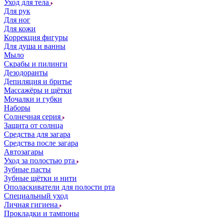
Уход для тела
Для рук
Для ног
Для кожи
Коррекция фигуры
Для душа и ванны
Мыло
Скрабы и пилинги
Дезодоранты
Депиляция и бритье
Массажёры и щётки
Мочалки и губки
Наборы
Солнечная серия
Защита от солнца
Средства для загара
Средства после загара
Автозагары
Уход за полостью рта
Зубные пасты
Зубные щётки и нити
Ополаскиватели для полости рта
Специальный уход
Личная гигиена
Прокладки и тампоны