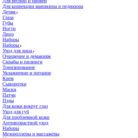
Для ресниц и бровей
Для коррекции маникюра и педикюра
Детям
Глаза
Губы
Ногти
Лицо
Наборы
Наборы
Уход для лица
Очищение и демакияж
Скрабы и пилинги
Тонизирование
Увлажнение и питание
Крем
Сыворотки
Маски
Патчи
Пэды
Для кожи вокруг глаз
Уход для губ
Для проблемной кожи
Антивозрастной уход
Наборы
Мезороллеры и массажеры