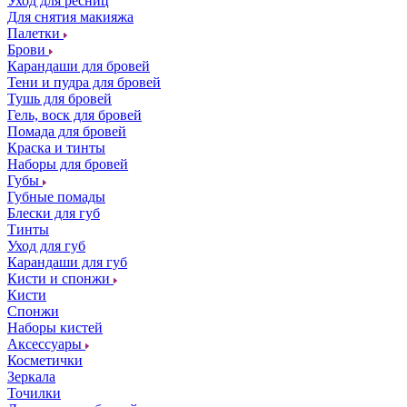
Уход для ресниц
Для снятия макияжа
Палетки
Брови
Карандаши для бровей
Тени и пудра для бровей
Тушь для бровей
Гель, воск для бровей
Помада для бровей
Краска и тинты
Наборы для бровей
Губы
Губные помады
Блески для губ
Тинты
Уход для губ
Карандаши для губ
Кисти и спонжи
Кисти
Спонжи
Наборы кистей
Аксессуары
Косметички
Зеркала
Точилки