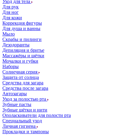
Уход для тела
Для рук
Для ног
Для кожи
Коррекция фигуры
Для душа и ванны
Мыло
Скрабы и пилинги
Дезодоранты
Депиляция и бритье
Массажёры и щётки
Мочалки и губки
Наборы
Солнечная серия
Защита от солнца
Средства для загара
Средства после загара
Автозагары
Уход за полостью рта
Зубные пасты
Зубные щётки и нити
Ополаскиватели для полости рта
Специальный уход
Личная гигиена
Прокладки и тампоны