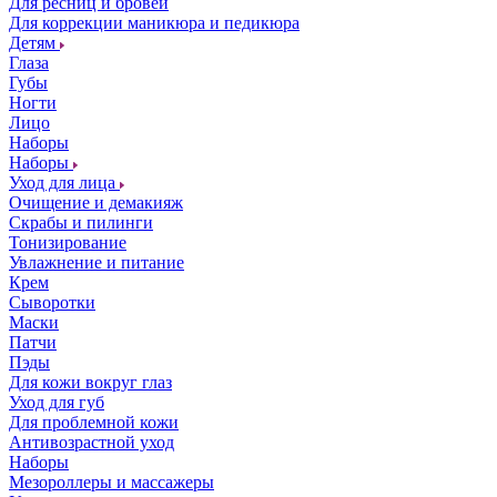
Для ресниц и бровей
Для коррекции маникюра и педикюра
Детям
Глаза
Губы
Ногти
Лицо
Наборы
Наборы
Уход для лица
Очищение и демакияж
Скрабы и пилинги
Тонизирование
Увлажнение и питание
Крем
Сыворотки
Маски
Патчи
Пэды
Для кожи вокруг глаз
Уход для губ
Для проблемной кожи
Антивозрастной уход
Наборы
Мезороллеры и массажеры