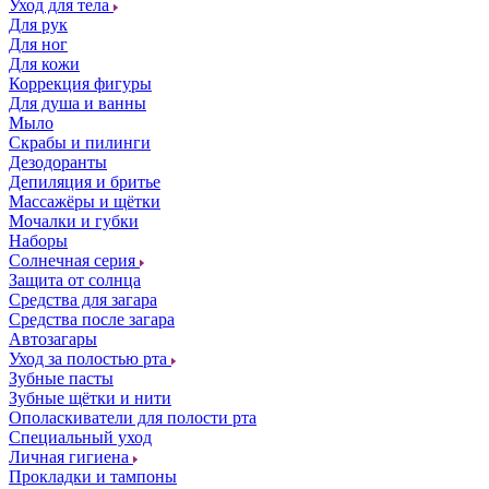
Уход для тела
Для рук
Для ног
Для кожи
Коррекция фигуры
Для душа и ванны
Мыло
Скрабы и пилинги
Дезодоранты
Депиляция и бритье
Массажёры и щётки
Мочалки и губки
Наборы
Солнечная серия
Защита от солнца
Средства для загара
Средства после загара
Автозагары
Уход за полостью рта
Зубные пасты
Зубные щётки и нити
Ополаскиватели для полости рта
Специальный уход
Личная гигиена
Прокладки и тампоны