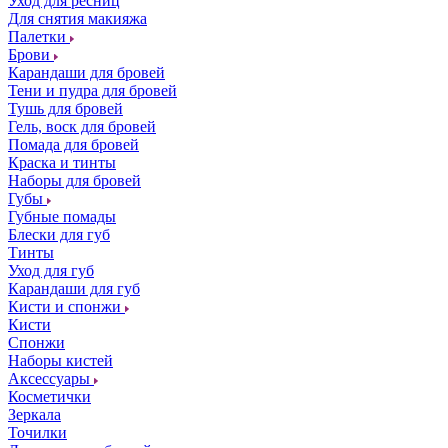
Уход для ресниц
Для снятия макияжа
Палетки
Брови
Карандаши для бровей
Тени и пудра для бровей
Тушь для бровей
Гель, воск для бровей
Помада для бровей
Краска и тинты
Наборы для бровей
Губы
Губные помады
Блески для губ
Тинты
Уход для губ
Карандаши для губ
Кисти и спонжи
Кисти
Спонжи
Наборы кистей
Аксессуары
Косметички
Зеркала
Точилки