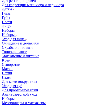
Для ресниц и бровей
Для коррекции маникюра и педикюра
Детям
Глаза
Губы
Ногти
Лицо
Наборы
Наборы
Уход для лица
Очищение и демакияж
Скрабы и пилинги
Тонизирование
Увлажнение и питание
Крем
Сыворотки
Маски
Патчи
Пэды
Для кожи вокруг глаз
Уход для губ
Для проблемной кожи
Антивозрастной уход
Наборы
Мезороллеры и массажеры