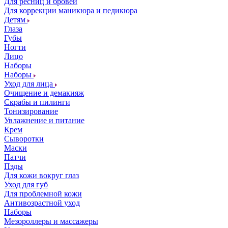
Для ресниц и бровей
Для коррекции маникюра и педикюра
Детям
Глаза
Губы
Ногти
Лицо
Наборы
Наборы
Уход для лица
Очищение и демакияж
Скрабы и пилинги
Тонизирование
Увлажнение и питание
Крем
Сыворотки
Маски
Патчи
Пэды
Для кожи вокруг глаз
Уход для губ
Для проблемной кожи
Антивозрастной уход
Наборы
Мезороллеры и массажеры