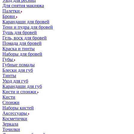
Уход для ресниц
Для снятия макияжа
Палетки
Брови
Карандаши для бровей
Тени и пудра для бровей
Тушь для бровей
Гель, воск для бровей
Помада для бровей
Краска и тинты
Наборы для бровей
Губы
Губные помады
Блески для губ
Тинты
Уход для губ
Карандаши для губ
Кисти и спонжи
Кисти
Спонжи
Наборы кистей
Аксессуары
Косметички
Зеркала
Точилки