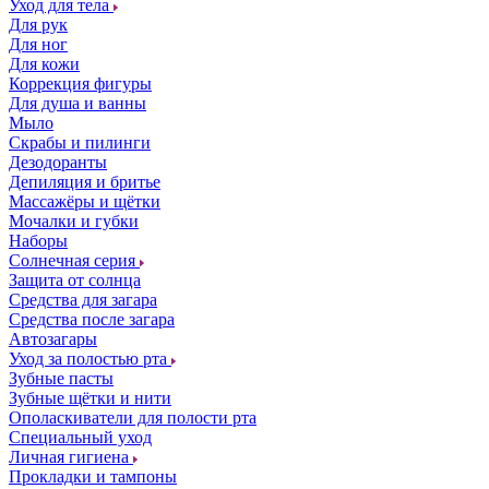
Уход для тела
Для рук
Для ног
Для кожи
Коррекция фигуры
Для душа и ванны
Мыло
Скрабы и пилинги
Дезодоранты
Депиляция и бритье
Массажёры и щётки
Мочалки и губки
Наборы
Солнечная серия
Защита от солнца
Средства для загара
Средства после загара
Автозагары
Уход за полостью рта
Зубные пасты
Зубные щётки и нити
Ополаскиватели для полости рта
Специальный уход
Личная гигиена
Прокладки и тампоны