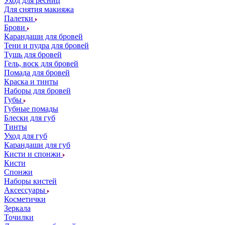
Уход для ресниц
Для снятия макияжа
Палетки
Брови
Карандаши для бровей
Тени и пудра для бровей
Тушь для бровей
Гель, воск для бровей
Помада для бровей
Краска и тинты
Наборы для бровей
Губы
Губные помады
Блески для губ
Тинты
Уход для губ
Карандаши для губ
Кисти и спонжи
Кисти
Спонжи
Наборы кистей
Аксессуары
Косметички
Зеркала
Точилки