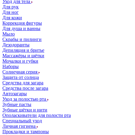
Уход для тела
Для рук
Для ног
Для кожи
Коррекция фигуры
Для душа и ванны
Мыло
Скрабы и пилинги
Дезодоранты
Депиляция и бритье
Массажёры и щётки
Мочалки и губки
Наборы
Солнечная серия
Защита от солнца
Средства для загара
Средства после загара
Автозагары
Уход за полостью рта
Зубные пасты
Зубные щётки и нити
Ополаскиватели для полости рта
Специальный уход
Личная гигиена
Прокладки и тампоны