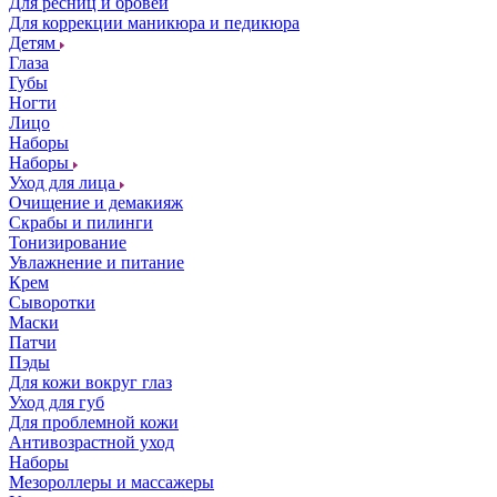
Для ресниц и бровей
Для коррекции маникюра и педикюра
Детям
Глаза
Губы
Ногти
Лицо
Наборы
Наборы
Уход для лица
Очищение и демакияж
Скрабы и пилинги
Тонизирование
Увлажнение и питание
Крем
Сыворотки
Маски
Патчи
Пэды
Для кожи вокруг глаз
Уход для губ
Для проблемной кожи
Антивозрастной уход
Наборы
Мезороллеры и массажеры