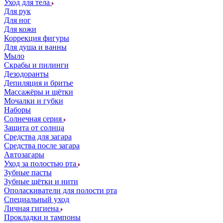
Уход для тела
Для рук
Для ног
Для кожи
Коррекция фигуры
Для душа и ванны
Мыло
Скрабы и пилинги
Дезодоранты
Депиляция и бритье
Массажёры и щётки
Мочалки и губки
Наборы
Солнечная серия
Защита от солнца
Средства для загара
Средства после загара
Автозагары
Уход за полостью рта
Зубные пасты
Зубные щётки и нити
Ополаскиватели для полости рта
Специальный уход
Личная гигиена
Прокладки и тампоны