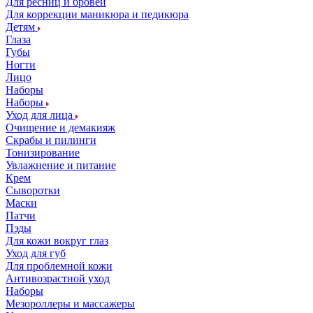
Для ресниц и бровей
Для коррекции маникюра и педикюра
Детям
Глаза
Губы
Ногти
Лицо
Наборы
Наборы
Уход для лица
Очищение и демакияж
Скрабы и пилинги
Тонизирование
Увлажнение и питание
Крем
Сыворотки
Маски
Патчи
Пэды
Для кожи вокруг глаз
Уход для губ
Для проблемной кожи
Антивозрастной уход
Наборы
Мезороллеры и массажеры