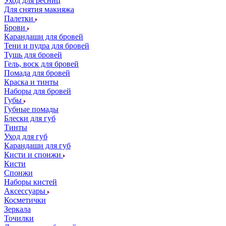
Уход для ресниц
Для снятия макияжа
Палетки
Брови
Карандаши для бровей
Тени и пудра для бровей
Тушь для бровей
Гель, воск для бровей
Помада для бровей
Краска и тинты
Наборы для бровей
Губы
Губные помады
Блески для губ
Тинты
Уход для губ
Карандаши для губ
Кисти и спонжи
Кисти
Спонжи
Наборы кистей
Аксессуары
Косметички
Зеркала
Точилки