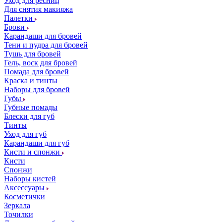
Уход для ресниц
Для снятия макияжа
Палетки
Брови
Карандаши для бровей
Тени и пудра для бровей
Тушь для бровей
Гель, воск для бровей
Помада для бровей
Краска и тинты
Наборы для бровей
Губы
Губные помады
Блески для губ
Тинты
Уход для губ
Карандаши для губ
Кисти и спонжи
Кисти
Спонжи
Наборы кистей
Аксессуары
Косметички
Зеркала
Точилки