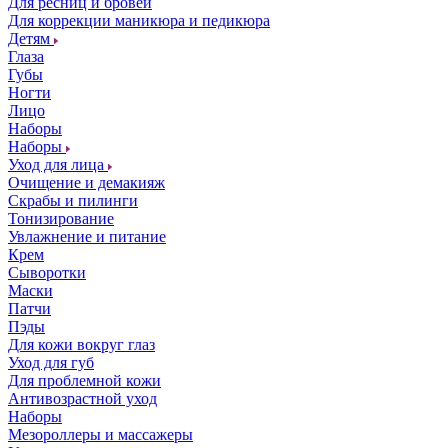
Для ресниц и бровей
Для коррекции маникюра и педикюра
Детям
Глаза
Губы
Ногти
Лицо
Наборы
Наборы
Уход для лица
Очищение и демакияж
Скрабы и пилинги
Тонизирование
Увлажнение и питание
Крем
Сыворотки
Маски
Патчи
Пэды
Для кожи вокруг глаз
Уход для губ
Для проблемной кожи
Антивозрастной уход
Наборы
Мезороллеры и массажеры