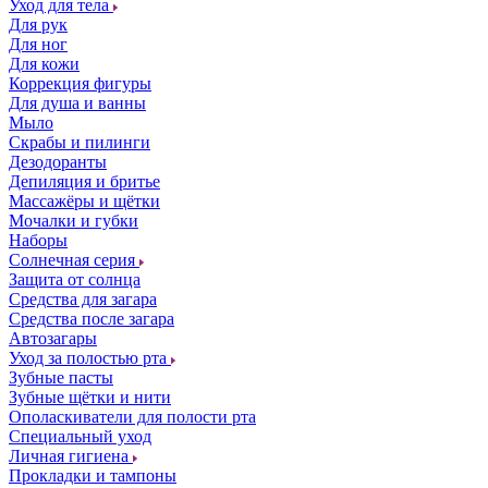
Уход для тела
Для рук
Для ног
Для кожи
Коррекция фигуры
Для душа и ванны
Мыло
Скрабы и пилинги
Дезодоранты
Депиляция и бритье
Массажёры и щётки
Мочалки и губки
Наборы
Солнечная серия
Защита от солнца
Средства для загара
Средства после загара
Автозагары
Уход за полостью рта
Зубные пасты
Зубные щётки и нити
Ополаскиватели для полости рта
Специальный уход
Личная гигиена
Прокладки и тампоны