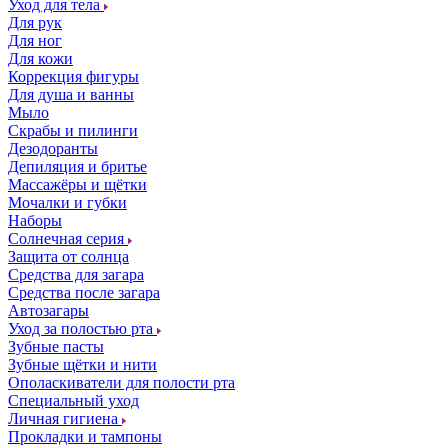
Уход для тела
Для рук
Для ног
Для кожи
Коррекция фигуры
Для душа и ванны
Мыло
Скрабы и пилинги
Дезодоранты
Депиляция и бритье
Массажёры и щётки
Мочалки и губки
Наборы
Солнечная серия
Защита от солнца
Средства для загара
Средства после загара
Автозагары
Уход за полостью рта
Зубные пасты
Зубные щётки и нити
Ополаскиватели для полости рта
Специальный уход
Личная гигиена
Прокладки и тампоны