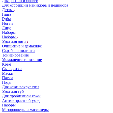
Для ресниц и бровей
Для коррекции маникюра и педикюра
Детям
Глаза
Губы
Ногти
Лицо
Наборы
Наборы
Уход для лица
Очищение и демакияж
Скрабы и пилинги
Тонизирование
Увлажнение и питание
Крем
Сыворотки
Маски
Патчи
Пэды
Для кожи вокруг глаз
Уход для губ
Для проблемной кожи
Антивозрастной уход
Наборы
Мезороллеры и массажеры