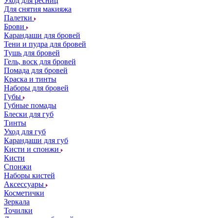
Уход для ресниц
Для снятия макияжа
Палетки
Брови
Карандаши для бровей
Тени и пудра для бровей
Тушь для бровей
Гель, воск для бровей
Помада для бровей
Краска и тинты
Наборы для бровей
Губы
Губные помады
Блески для губ
Тинты
Уход для губ
Карандаши для губ
Кисти и спонжи
Кисти
Спонжи
Наборы кистей
Аксессуары
Косметички
Зеркала
Точилки