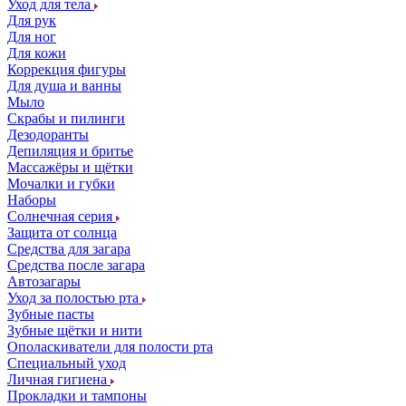
Уход для тела
Для рук
Для ног
Для кожи
Коррекция фигуры
Для душа и ванны
Мыло
Скрабы и пилинги
Дезодоранты
Депиляция и бритье
Массажёры и щётки
Мочалки и губки
Наборы
Солнечная серия
Защита от солнца
Средства для загара
Средства после загара
Автозагары
Уход за полостью рта
Зубные пасты
Зубные щётки и нити
Ополаскиватели для полости рта
Специальный уход
Личная гигиена
Прокладки и тампоны