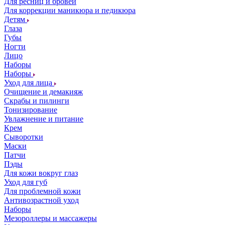
Для ресниц и бровей
Для коррекции маникюра и педикюра
Детям
Глаза
Губы
Ногти
Лицо
Наборы
Наборы
Уход для лица
Очищение и демакияж
Скрабы и пилинги
Тонизирование
Увлажнение и питание
Крем
Сыворотки
Маски
Патчи
Пэды
Для кожи вокруг глаз
Уход для губ
Для проблемной кожи
Антивозрастной уход
Наборы
Мезороллеры и массажеры