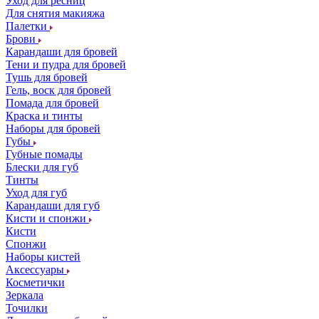
Уход для ресниц
Для снятия макияжа
Палетки
Брови
Карандаши для бровей
Тени и пудра для бровей
Тушь для бровей
Гель, воск для бровей
Помада для бровей
Краска и тинты
Наборы для бровей
Губы
Губные помады
Блески для губ
Тинты
Уход для губ
Карандаши для губ
Кисти и спонжи
Кисти
Спонжи
Наборы кистей
Аксессуары
Косметички
Зеркала
Точилки