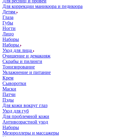
Для ресниц и бровей
Для коррекции маникюра и педикюра
Детям
Глаза
Губы
Ногти
Лицо
Наборы
Наборы
Уход для лица
Очищение и демакияж
Скрабы и пилинги
Тонизирование
Увлажнение и питание
Крем
Сыворотки
Маски
Патчи
Пэды
Для кожи вокруг глаз
Уход для губ
Для проблемной кожи
Антивозрастной уход
Наборы
Мезороллеры и массажеры