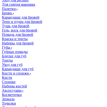
Уход для ресниц
Для снятия макияжа
Палетки
Брови
Карандаши для бровей
Тени и пудра для бровей
Тушь для бровей
Гель, воск для бровей
Помада для бровей
Краска и тинты
Наборы для бровей
Губы
Губные помады
Блески для губ
Тинты
Уход для губ
Карандаши для губ
Кисти и спонжи
Кисти
Спонжи
Наборы кистей
Аксессуары
Косметички
Зеркала
Точилки