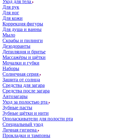
Уход для тела
Для рук
Для ног
Для кожи
Коррекция фигуры
Для душа и ванны
Мыло
Скрабы и пилинги
Дезодоранты
Депиляция и бритье
Массажёры и щётки
Мочалки и губки
Наборы
Солнечная серия
Защита от солнца
Средства для загара
Средства после загара
Автозагары
Уход за полостью рта
Зубные пасты
Зубные щётки и нити
Ополаскиватели для полости рта
Специальный уход
Личная гигиена
Прокладки и тампоны