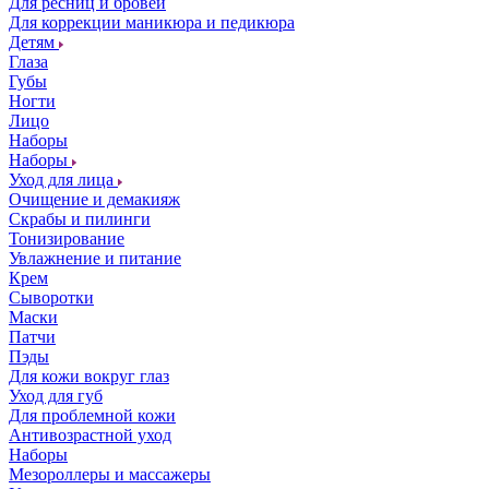
Для ресниц и бровей
Для коррекции маникюра и педикюра
Детям
Глаза
Губы
Ногти
Лицо
Наборы
Наборы
Уход для лица
Очищение и демакияж
Скрабы и пилинги
Тонизирование
Увлажнение и питание
Крем
Сыворотки
Маски
Патчи
Пэды
Для кожи вокруг глаз
Уход для губ
Для проблемной кожи
Антивозрастной уход
Наборы
Мезороллеры и массажеры