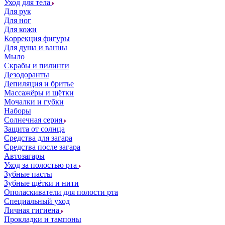
Уход для тела
Для рук
Для ног
Для кожи
Коррекция фигуры
Для душа и ванны
Мыло
Скрабы и пилинги
Дезодоранты
Депиляция и бритье
Массажёры и щётки
Мочалки и губки
Наборы
Солнечная серия
Защита от солнца
Средства для загара
Средства после загара
Автозагары
Уход за полостью рта
Зубные пасты
Зубные щётки и нити
Ополаскиватели для полости рта
Специальный уход
Личная гигиена
Прокладки и тампоны