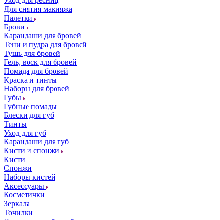
Уход для ресниц
Для снятия макияжа
Палетки
Брови
Карандаши для бровей
Тени и пудра для бровей
Тушь для бровей
Гель, воск для бровей
Помада для бровей
Краска и тинты
Наборы для бровей
Губы
Губные помады
Блески для губ
Тинты
Уход для губ
Карандаши для губ
Кисти и спонжи
Кисти
Спонжи
Наборы кистей
Аксессуары
Косметички
Зеркала
Точилки