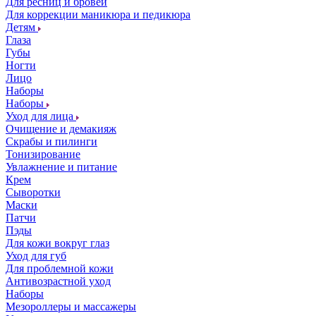
Для ресниц и бровей
Для коррекции маникюра и педикюра
Детям
Глаза
Губы
Ногти
Лицо
Наборы
Наборы
Уход для лица
Очищение и демакияж
Скрабы и пилинги
Тонизирование
Увлажнение и питание
Крем
Сыворотки
Маски
Патчи
Пэды
Для кожи вокруг глаз
Уход для губ
Для проблемной кожи
Антивозрастной уход
Наборы
Мезороллеры и массажеры