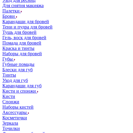
Уход для ресниц
Для снятия макияжа
Палетки
Брови
Карандаши для бровей
Тени и пудра для бровей
Тушь для бровей
Гель, воск для бровей
Помада для бровей
Краска и тинты
Наборы для бровей
Губы
Губные помады
Блески для губ
Тинты
Уход для губ
Карандаши для губ
Кисти и спонжи
Кисти
Спонжи
Наборы кистей
Аксессуары
Косметички
Зеркала
Точилки