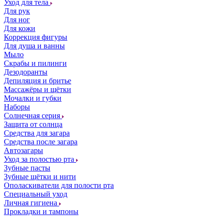
Уход для тела
Для рук
Для ног
Для кожи
Коррекция фигуры
Для душа и ванны
Мыло
Скрабы и пилинги
Дезодоранты
Депиляция и бритье
Массажёры и щётки
Мочалки и губки
Наборы
Солнечная серия
Защита от солнца
Средства для загара
Средства после загара
Автозагары
Уход за полостью рта
Зубные пасты
Зубные щётки и нити
Ополаскиватели для полости рта
Специальный уход
Личная гигиена
Прокладки и тампоны