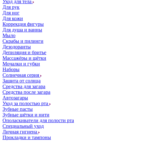
Уход для тела
Для рук
Для ног
Для кожи
Коррекция фигуры
Для душа и ванны
Мыло
Скрабы и пилинги
Дезодоранты
Депиляция и бритье
Массажёры и щётки
Мочалки и губки
Наборы
Солнечная серия
Защита от солнца
Средства для загара
Средства после загара
Автозагары
Уход за полостью рта
Зубные пасты
Зубные щётки и нити
Ополаскиватели для полости рта
Специальный уход
Личная гигиена
Прокладки и тампоны