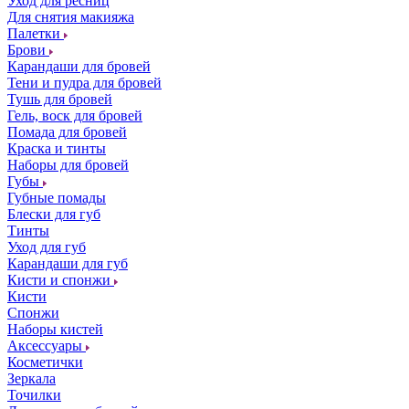
Уход для ресниц
Для снятия макияжа
Палетки
Брови
Карандаши для бровей
Тени и пудра для бровей
Тушь для бровей
Гель, воск для бровей
Помада для бровей
Краска и тинты
Наборы для бровей
Губы
Губные помады
Блески для губ
Тинты
Уход для губ
Карандаши для губ
Кисти и спонжи
Кисти
Спонжи
Наборы кистей
Аксессуары
Косметички
Зеркала
Точилки