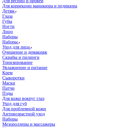
Для ресниц и бровей
Для коррекции маникюра и педикюра
Детям
Глаза
Губы
Ногти
Лицо
Наборы
Наборы
Уход для лица
Очищение и демакияж
Скрабы и пилинги
Тонизирование
Увлажнение и питание
Крем
Сыворотки
Маски
Патчи
Пэды
Для кожи вокруг глаз
Уход для губ
Для проблемной кожи
Антивозрастной уход
Наборы
Мезороллеры и массажеры