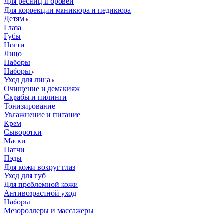
Для ресниц и бровей
Для коррекции маникюра и педикюра
Детям
Глаза
Губы
Ногти
Лицо
Наборы
Наборы
Уход для лица
Очищение и демакияж
Скрабы и пилинги
Тонизирование
Увлажнение и питание
Крем
Сыворотки
Маски
Патчи
Пэды
Для кожи вокруг глаз
Уход для губ
Для проблемной кожи
Антивозрастной уход
Наборы
Мезороллеры и массажеры