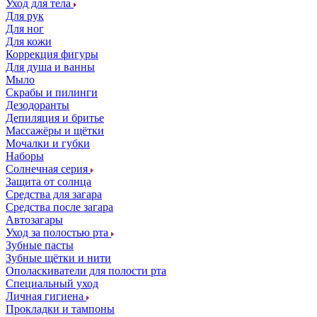
Уход для тела
Для рук
Для ног
Для кожи
Коррекция фигуры
Для душа и ванны
Мыло
Скрабы и пилинги
Дезодоранты
Депиляция и бритье
Массажёры и щётки
Мочалки и губки
Наборы
Солнечная серия
Защита от солнца
Средства для загара
Средства после загара
Автозагары
Уход за полостью рта
Зубные пасты
Зубные щётки и нити
Ополаскиватели для полости рта
Специальный уход
Личная гигиена
Прокладки и тампоны