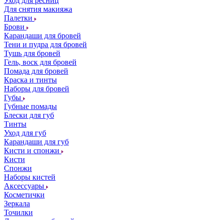
Уход для ресниц
Для снятия макияжа
Палетки
Брови
Карандаши для бровей
Тени и пудра для бровей
Тушь для бровей
Гель, воск для бровей
Помада для бровей
Краска и тинты
Наборы для бровей
Губы
Губные помады
Блески для губ
Тинты
Уход для губ
Карандаши для губ
Кисти и спонжи
Кисти
Спонжи
Наборы кистей
Аксессуары
Косметички
Зеркала
Точилки