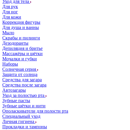
Уход для тела
Для рук
Для ног
Для кожи
Коррекция фигуры
Для душа и ванны
Мыло
Скрабы и пилинги
Дезодоранты
Депиляция и бритье
Массажёры и щётки
Мочалки и губки
Наборы
Солнечная серия
Защита от солнца
Средства для загара
Средства после загара
Автозагары
Уход за полостью рта
Зубные пасты
Зубные щётки и нити
Ополаскиватели для полости рта
Специальный уход
Личная гигиена
Прокладки и тампоны