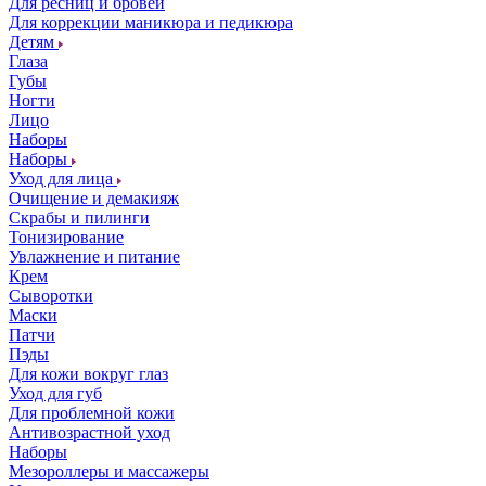
Для ресниц и бровей
Для коррекции маникюра и педикюра
Детям
Глаза
Губы
Ногти
Лицо
Наборы
Наборы
Уход для лица
Очищение и демакияж
Скрабы и пилинги
Тонизирование
Увлажнение и питание
Крем
Сыворотки
Маски
Патчи
Пэды
Для кожи вокруг глаз
Уход для губ
Для проблемной кожи
Антивозрастной уход
Наборы
Мезороллеры и массажеры