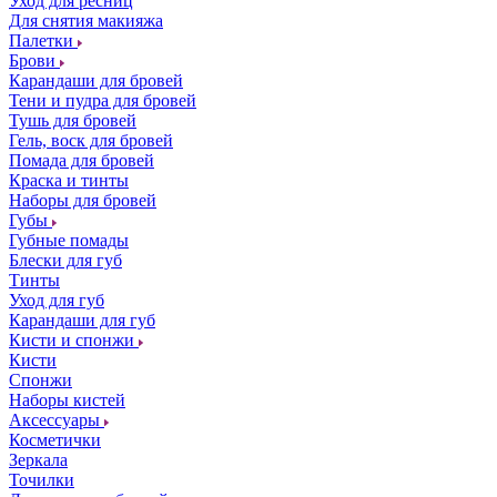
Уход для ресниц
Для снятия макияжа
Палетки
Брови
Карандаши для бровей
Тени и пудра для бровей
Тушь для бровей
Гель, воск для бровей
Помада для бровей
Краска и тинты
Наборы для бровей
Губы
Губные помады
Блески для губ
Тинты
Уход для губ
Карандаши для губ
Кисти и спонжи
Кисти
Спонжи
Наборы кистей
Аксессуары
Косметички
Зеркала
Точилки